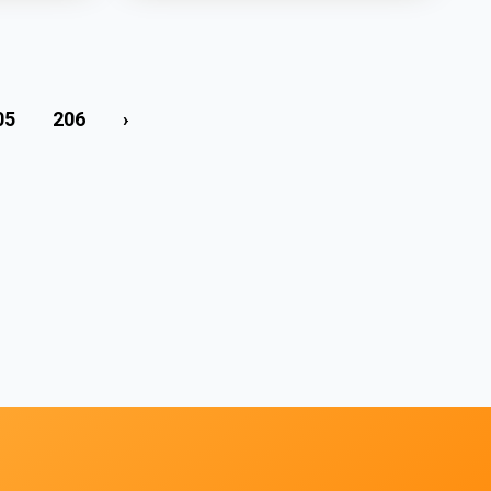
05
206
›