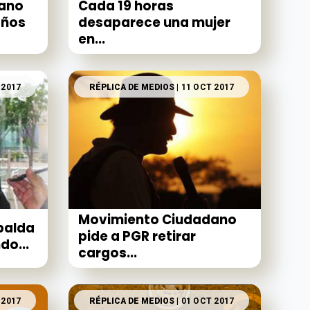
ano
Cada 19 horas
años
desaparece una mujer
en...
 2017
RÉPLICA DE MEDIOS
| 11 OCT 2017
Movimiento Ciudadano
palda
pide a PGR retirar
do...
cargos...
 2017
RÉPLICA DE MEDIOS
| 01 OCT 2017