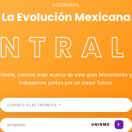
LOGREMOS
La Evolución Mexicana
ÉNTRAL
Únete, conoce más acerca de este gran Movimiento y
trabajemos juntos por un mejor futuro.
UNIRME