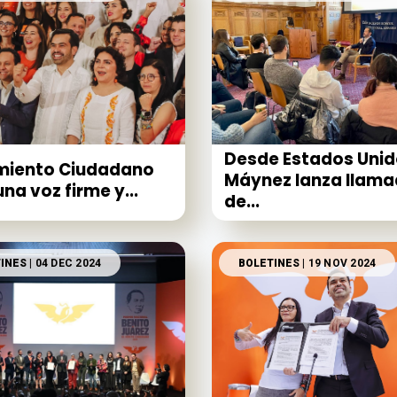
Desde Estados Unid
miento Ciudadano
Máynez lanza llam
una voz firme y...
de...
INES
| 04 DEC 2024
BOLETINES
| 19 NOV 2024