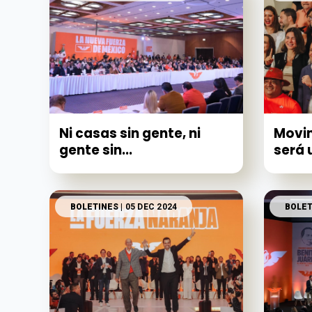
Ni casas sin gente, ni
Movi
gente sin...
será 
BOLETINES
| 05 DEC 2024
BOLET