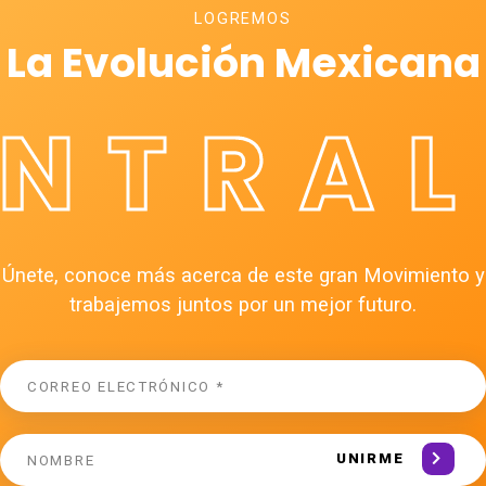
LOGREMOS
La Evolución Mexicana
ÉNTRAL
Únete, conoce más acerca de este gran Movimiento y
trabajemos juntos por un mejor futuro.
UNIRME