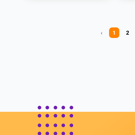
‹
1
2