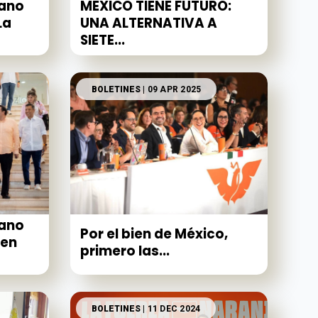
ano
MÉXICO TIENE FUTURO:
La
UNA ALTERNATIVA A
SIETE...
BOLETINES
| 09 APR 2025
ano
Por el bien de México,
 en
primero las...
BOLETINES
| 11 DEC 2024