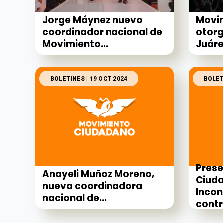
Jorge Máynez nuevo
Movi
coordinador nacional de
otorg
Movimiento...
Juárez
BOLETINES
| 19 OCT 2024
BOLET
Pres
Anayeli Muñoz Moreno,
Ciuda
nueva coordinadora
Incon
nacional de...
contra