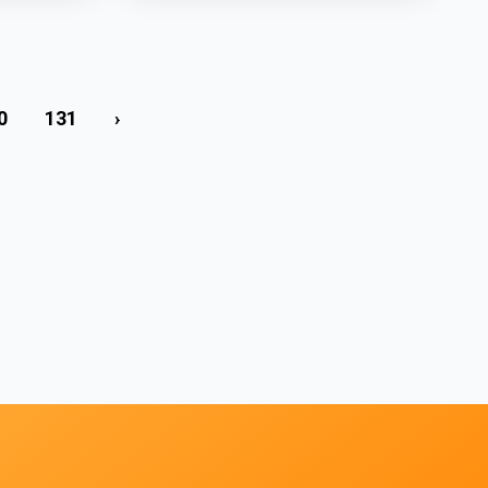
0
131
›