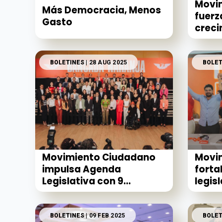
Movi
Más Democracia, Menos
fuerz
Gasto
creci
BOLETINES
| 28 AUG 2025
BOLET
Movimiento Ciudadano
Movi
impulsa Agenda
forta
Legislativa con 9...
legis
BOLETINES
| 09 FEB 2025
BOLET