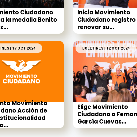
miento Ciudadano
Inicia Movimiento
a la medalla Benito
Ciudadano registro
...
renovar su...
INES
| 17 OCT 2024
BOLETINES
| 12 OCT 2024
enta Movimiento
Elige Movimiento
dano Acción de
Ciudadano a Ferna
stitucionalidad
García Cuevas...
...