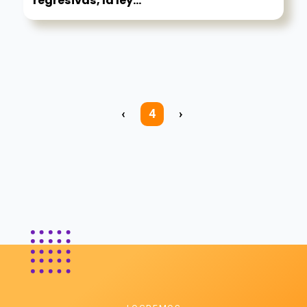
regresivas, la ley...
‹
4
›