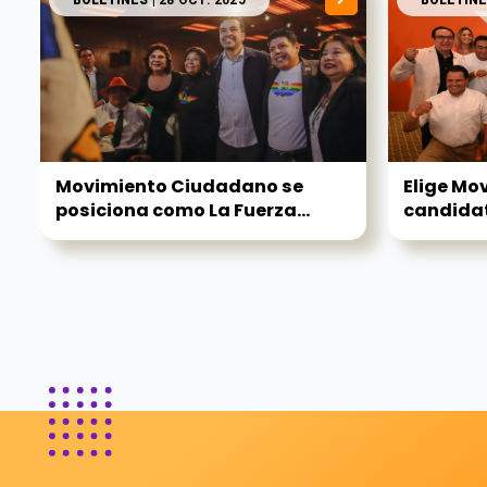
BOLETINES
| 28 OCT. 2025
BOLETINE
Movimiento Ciudadano se
Elige Mo
posiciona como La Fuerza...
candidat