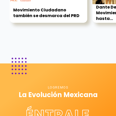
Dante De
Movimiento Ciudadano
Movimie
también se desmarca del PRD
hasta...
LOGREMOS
La Evolución Mexicana
ÉNTRALE