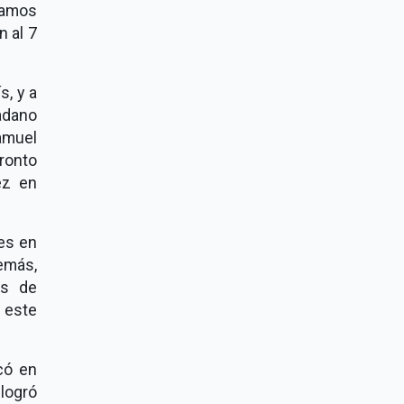
damos
n al 7
s, y a
adano
amuel
ronto
ez en
es en
emás,
ás de
 este
có en
logró