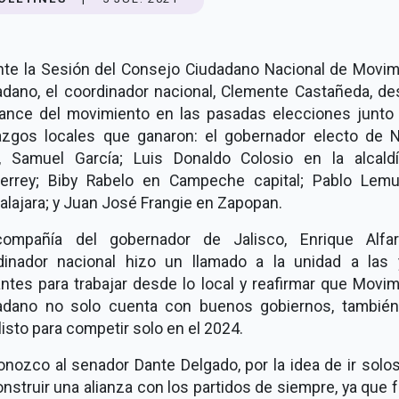
nte la Sesión del Consejo Ciudadano Nacional de Movim
adano, el coordinador nacional, Clemente Castañeda, de
vance del movimiento en las pasadas elecciones junto 
razgos locales que ganaron: el gobernador electo de 
, Samuel García; Luis Donaldo Colosio en la alcald
errey; Biby Rabelo en Campeche capital; Pablo Lem
lajara; y Juan José Frangie en Zapopan.
ompañía del gobernador de Jalisco, Enrique Alfar
dinador nacional hizo un llamado a la unidad a las 
antes para trabajar desde lo local y reafirmar que Movi
adano no solo cuenta con buenos gobiernos, también
listo para competir solo en el 2024.
nozco al senador Dante Delgado, por la idea de ir solo
nstruir una alianza con los partidos de siempre, ya que 