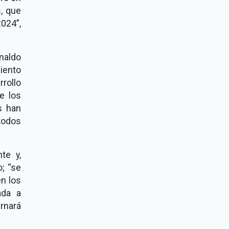
, que
2024”,
naldo
iento
rollo
e los
s han
 todos
te y,
; “se
en los
ada a
rnará