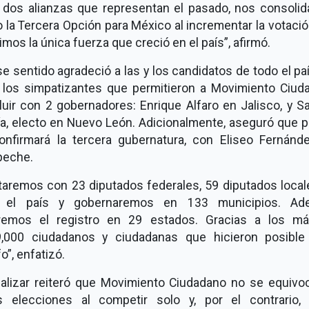
s dos alianzas que representan el pasado, nos consoli
la Tercera Opción para México al incrementar la votació
imos la única fuerza que creció en el país”, afirmó.
e sentido agradeció a las y los candidatos de todo el paí
y los simpatizantes que permitieron a Movimiento Ciud
luir con 2 gobernadores: Enrique Alfaro en Jalisco, y S
ía, electo en Nuevo León. Adicionalmente, aseguró que p
onfirmará la tercera gubernatura, con Eliseo Fernánd
eche.
taremos con 23 diputados federales, 59 diputados local
 el país y gobernaremos en 133 municipios. Ad
remos el registro en 29 estados. Gracias a los m
9,000 ciudadanos y ciudadanas que hicieron posible
fo”, enfatizó.
inalizar reiteró que Movimiento Ciudadano no se equivo
s elecciones al competir solo y, por el contrario, 