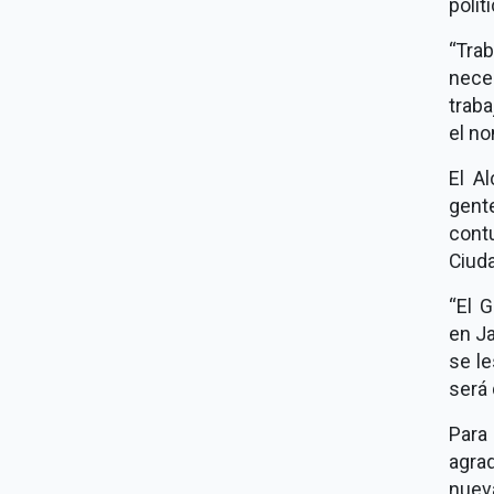
políti
“Tra
nece
trab
el no
El A
gent
cont
Ciuda
“El G
en Ja
se l
será 
Para
agra
nueva