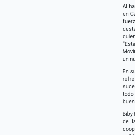
Al h
en C
fuer
dest
quie
“Esta
Movi
un nu
En su
refr
suce
todo
buen
Biby 
de l
coop