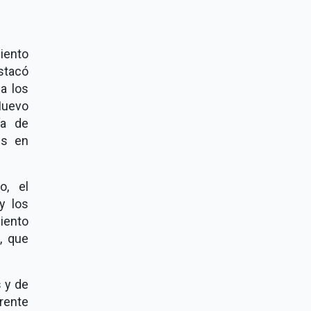
iento
stacó
a los
Nuevo
ía de
us en
o, el
y los
miento
, que
s y de
frente