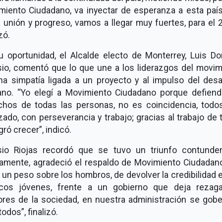
miento Ciudadano, va inyectar de esperanza a esta país
 unión y progreso, vamos a llegar muy fuertes, para el 
zó.
u oportunidad, el Alcalde electo de Monterrey, Luis Do
sio, comentó que lo que une a los liderazgos del movim
na simpatía ligada a un proyecto y al impulso del desar
no. “Yo elegí a Movimiento Ciudadano porque defiend
chos de todas las personas, no es coincidencia, todo
ado, con perseverancia y trabajo; gracias al trabajo de
gró crecer”, indicó.
sio Riojas recordó que se tuvo un triunfo contunden
amente, agradeció el respaldo de Movimiento Ciudadano
 un peso sobre los hombros, de devolver la credibilidad 
ticos jóvenes, frente a un gobierno que deja rezag
ores de la sociedad, en nuestra administración se gobe
todos”, finalizó.