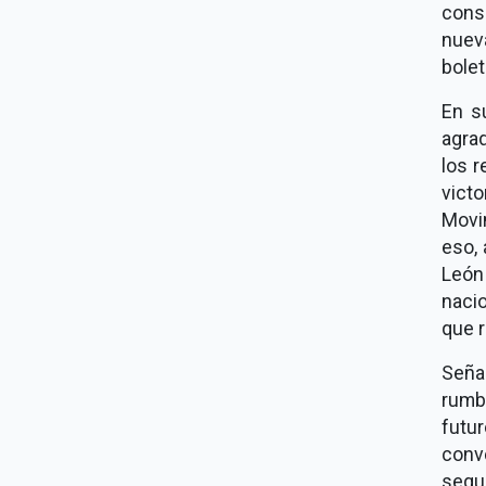
conso
nueva
bolet
En s
agrad
los r
vict
Movi
eso,
León
nacio
que r
Seña
rumb
futu
conv
segui