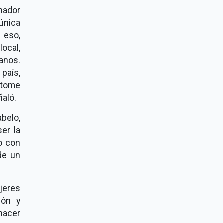
nador
única
 eso,
ocal,
anos.
 país,
 tome
ñaló.
abelo,
er la
o con
de un
ujeres
ión y
hacer