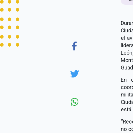
Dura
Ciud
el a
lide
León
Mont
Guada
En c
coor
milit
Ciud
está 
“Reco
no co