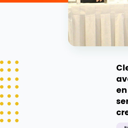
Cl
av
en
se
cr
B