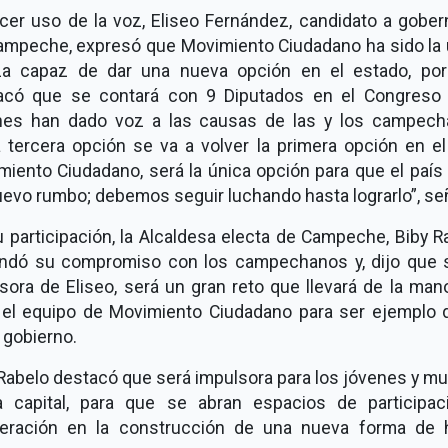
acer uso de la voz, Eliseo Fernández, candidato a gober
ampeche, expresó que Movimiento Ciudadano ha sido la 
za capaz de dar una nueva opción en el estado, por
acó que se contará con 9 Diputados en el Congreso l
nes han dado voz a las causas de las y los campech
 tercera opción se va a volver la primera opción en el
miento Ciudadano, será la única opción para que el país
evo rumbo; debemos seguir luchando hasta lograrlo”, se
 participación, la Alcaldesa electa de Campeche, Biby R
endó su compromiso con los campechanos y, dijo que s
sora de Eliseo, será un gran reto que llevará de la man
 el equipo de Movimiento Ciudadano para ser ejemplo 
 gobierno.
Rabelo destacó que será impulsora para los jóvenes y m
a capital, para que se abran espacios de participac
eración en la construcción de una nueva forma de 