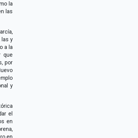
omo la
en las
rcía,
 las y
o a la
r que
, por
Nuevo
emplo
onal y
órica
ar el
os en
rena,
ero en