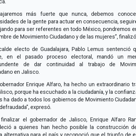
ca.
bajaremos más fuerte que nunca, debemos conoce
sidades de la gente para actuar en consecuencia, segui
ajando para ser referentes en todo México, pondremos en
mbre de Movimiento Ciudadano y de las mujeres”, finalizó
lcalde electo de Guadalajara, Pablo Lemus sentenció q
e, en el pasado proceso electoral, mandó un me
undente de dar continuidad al trabajo de Movim
dano en Jalisco.
obernador Enrique Alfaro, ha hecho un extraordinario t
lisco, porque ha escuchado a la ciudadanía, y la confian
es ha dado a todos los gobiernos de Movimiento Ciudadan
defraudada”, expresó.
 finalizar el gobernador de Jalisco, Enrique Alfaro Ram
deció a quienes han hecho posible la construcción d
 alternativa para el país y reconoció que el triunfo de 