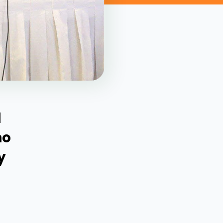
l
no
y