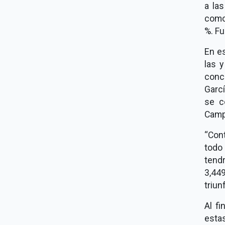
a la
como 
%. Fu
En es
las 
conc
Garc
se c
Camp
“Con
todo
tend
3,44
triun
Al f
esta