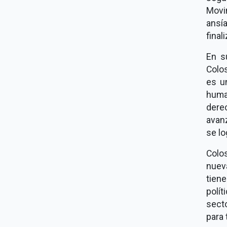
Movi
ansía
finali
En s
Colo
es u
huma
dere
avanz
se lo
Colo
nuev
tiene
polí
sect
para 