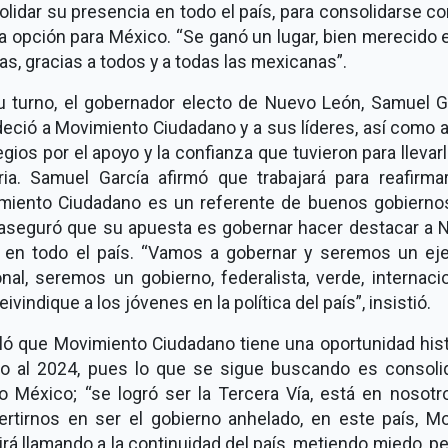
lidar su presencia en todo el país, para consolidarse c
 opción para México. “Se ganó un lugar, bien merecido 
as, gracias a todos y a todas las mexicanas”.
u turno, el gobernador electo de Nuevo León, Samuel Ga
eció a Movimiento Ciudadano y a sus líderes, así como a
egios por el apoyo y la confianza que tuvieron para llevarl
oria. Samuel García afirmó que trabajará para reafirma
miento Ciudadano es un referente de buenos gobiernos
 aseguró que su apuesta es gobernar hacer destacar a 
 en todo el país. “Vamos a gobernar y seremos un ej
nal, seremos un gobierno, federalista, verde, internaci
eivindique a los jóvenes en la política del país”, insistió.
ló que Movimiento Ciudadano tiene una oportunidad hist
o al 2024, pues lo que se sigue buscando es consolid
ro México; “se logró ser la Tercera Vía, está en nosotr
ertirnos en ser el gobierno anhelado, en este país, Mo
rá llamando a la continuidad del país, metiendo miedo, p