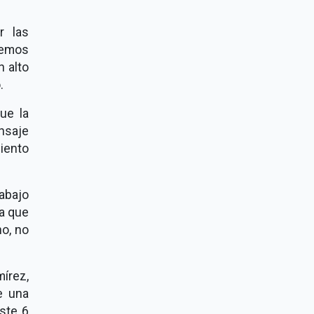
r las
remos
 alto
.
ue la
nsaje
iento
rabajo
za que
o, no
írez,
e una
este 6