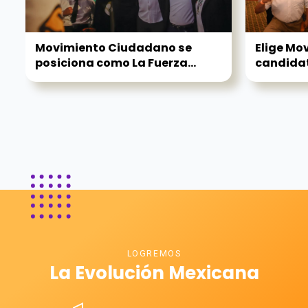
Movimiento Ciudadano se
Elige Mo
posiciona como La Fuerza...
candidat
LOGREMOS
La Evolución Mexicana