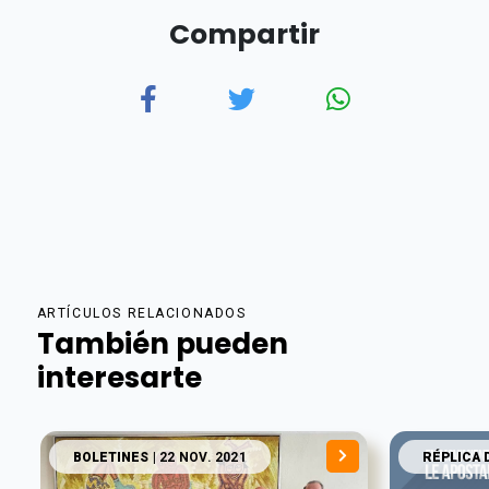
Compartir
ARTÍCULOS RELACIONADOS
También pueden
interesarte
BOLETINES
| 22 NOV. 2021
RÉPLICA 