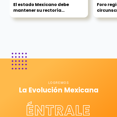
El estado Mexicano debe
Foro regi
mantener su rectoría...
circunsc
LOGREMOS
La Evolución Mexicana
ÉNTRALE