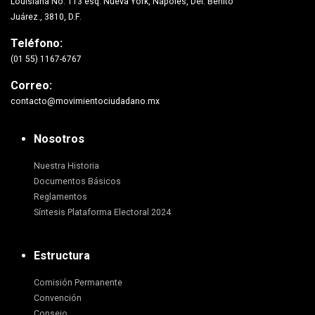
Louisiana No. 113 esq. Nueva York, Nápoles, Del. Benito
Juárez., 3810, D.F.
Teléfono:
(01 55) 1167-6767
Correo:
contacto@movimientociudadano.mx
Nosotros
Nuestra Historia
Documentos Básicos
Reglamentos
Síntesis Plataforma Electoral 2024
Estructura
Comisión Permanente
Convención
Consejo