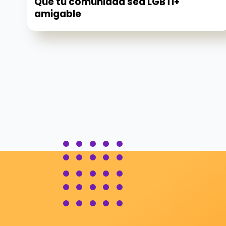
Que tu comunidad sea LGBTI+
amigable