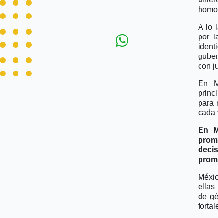
homos
A lo 
por l
iden
guber
con j
En M
princ
para 
cada 
En M
prom
deci
promo
Méxic
ellas
de gé
fortal