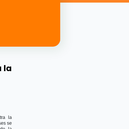
 la
tra la
ses se
 de la