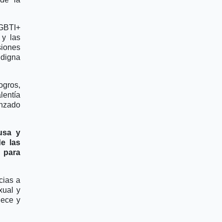
LGBTI+
 y las
iones
 digna
gros,
lentía
anzado
usa y
e las
 para
cias a
xual y
lece y