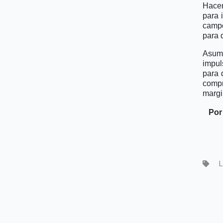
Hacem
para 
campo
para 
Asumi
impul
para 
compr
margi
Por
L