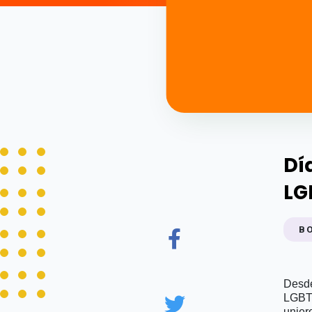
Dí
LG
B
Desde
LGBTf
unier