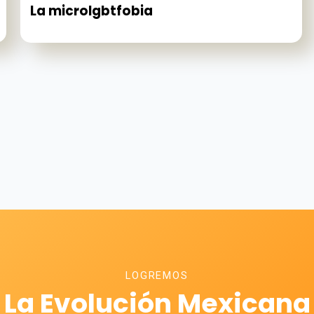
La microlgbtfobia
LOGREMOS
La Evolución Mexicana