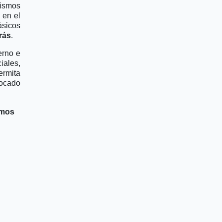
nismos
 en el
ásicos
rás
.
erno e
iales,
ermita
vocado
amos