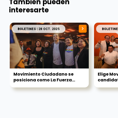
También pueden
interesarte
BOLETINES
| 28 OCT. 2025
BOLETINE
Movimiento Ciudadano se
Elige Mo
posiciona como La Fuerza...
candidat