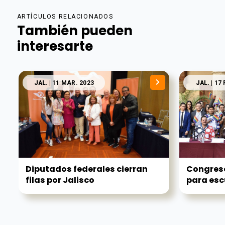
ARTÍCULOS RELACIONADOS
También pueden
interesarte
JAL.
| 11 MAR. 2023
JAL.
| 17 
Diputados federales cierran
Congreso
filas por Jalisco
para esc