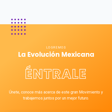
LOGREMOS
La Evolución Mexicana
ÉNTRALE
Únete, conoce más acerca de este gran Movimiento y
trabajemos juntos por un mejor futuro.