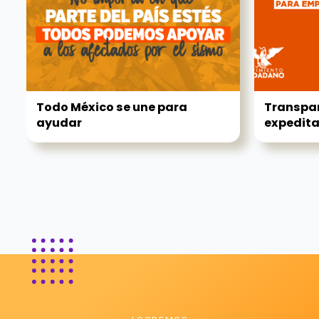
Todo México se une para
Transpa
ayudar
expedit