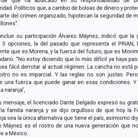
rde que ha abdicado en su responsabilidad de br
idad. Políticos que, a cambio de bolsas de dinero y prot
arte del crimen organizado, hipotecan la seguridad de m
llones”.
oncluir su participación Álvarez Máynez, indicó que la 
e 3 opciones, la del pasado que representa el PRIAN, l
nte que es Morena, y la fuerza del futuro, que es Movi
dano. “No estoy diciendo que lo más difícil ya haya pa
ea fácil derrotar al actual régimen. La cancha no está p
bitro no es imparcial. Y las reglas no son justas. Per
te una fuerza que puede ganar en esas condiciones. Y 
a naranja”,
u mensaje, el licenciado Dante Delgado expresó su grati
 la familia naranja y se dijo orgulloso de que hoy la F
ja sea la única alternativa que tiene el país, asimismo di
e Máynez es el rostro de una nueva generación que no
rle a México.