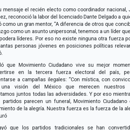
u mensaje el recién electo como coordinador nacional, 
z, reconoció la labor del licenciado Dante Delgado a qu
ió como un gran mentor, “A diferencia de otros que conci
azgo como un asunto unipersonal, tenemos a un líder qu
odera líderes. Por eso no existe ninguna otra fuerza po
tantas personas jóvenes en posiciones políticas relevan
ó.
ló que Movimiento Ciudadano vive su mejor momen
ertirse en la tercera fuerza electoral del país, p
entarse a campañas ilegales: “Con mística, con convicc
una visión del México que merecen nuestros h
otamos juntos todas las adversidades. Y por eso mientra
s partidos parecen un funeral, Movimiento Ciudadano 
iento de la alegría. Nuestra fuerza es la fuerza de la ale
uró
ayó que los partidos tradicionales se han converti