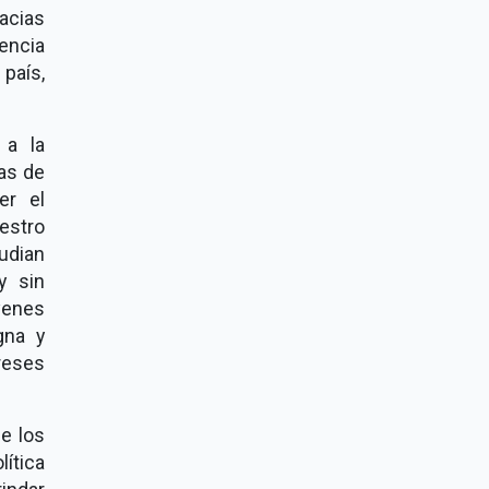
acias
rencia
país,
 a la
as de
er el
estro
tudian
y sin
venes
gna y
reses
e los
lítica