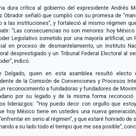
na dura crítica al gobierno del expresidente Andrés M
z Obrador señaló que cumplió con su promesa de “mand
o a las instituciones”, y fortaleció al mismo régimen qu
atir. “Las consecuencias no son menores: hoy México 
der Legislativo sometido por una mayoría artificial, un
cial en proceso de desmantelamiento, un Instituto Nac
oral desprestigiado y un Tribunal Federal Electoral al se
oder”, indicó.
e Delgado, quien en esta asamblea resultó electo
idente de la Comisión de Convenciones y Procesos Inte
 un reconocimiento a fundadoras y fundadores de Movim
adano por su legado y de la misma forma reconoció 
os liderazgos: “Hoy puedo decir con orgullo que estoy
ue hoy México tiene en ustedes una nueva generación, 
“enfrentar en serio al régimen”, y que estaré honrado de 
ando a su lado todo el tiempo que me sea posible”, conc