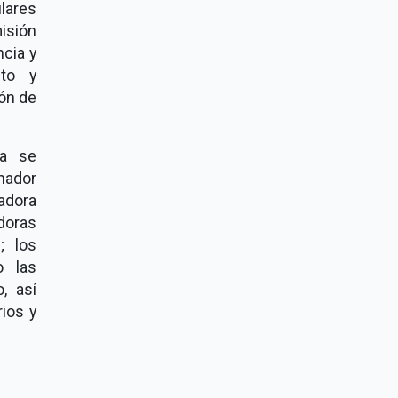
lares
isión
ncia y
sto y
ón de
ca se
nador
adora
adoras
; los
o las
, así
ios y