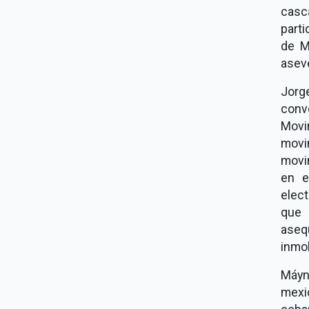
casc
parti
de M
asev
Jorg
conv
Movi
movi
movim
en e
elec
que 
aseq
inmob
Máyn
mexic