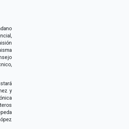
adano
ncial,
isión
misma
nsejo
nico,
stará
nez y
ónica
steros
epeda
López