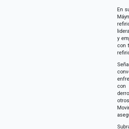
En s
Máyne
refir
lider
y emp
con 
refiri
Seña
conv
enfr
con 
derr
otro
Movim
aseg
Subr