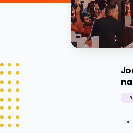
Jo
na
B