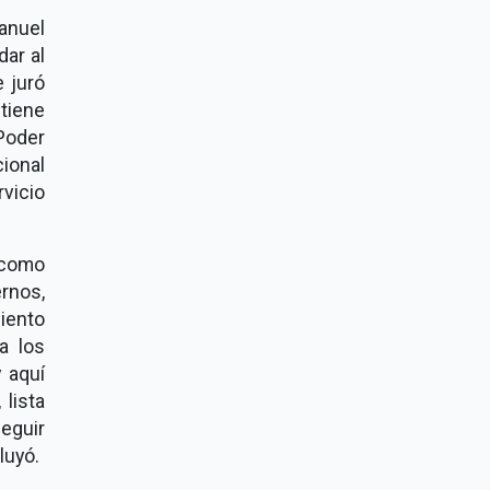
anuel
ar al
e juró
tiene
 Poder
ional
rvicio
 como
rnos,
iento
a los
 aquí
lista
seguir
luyó.