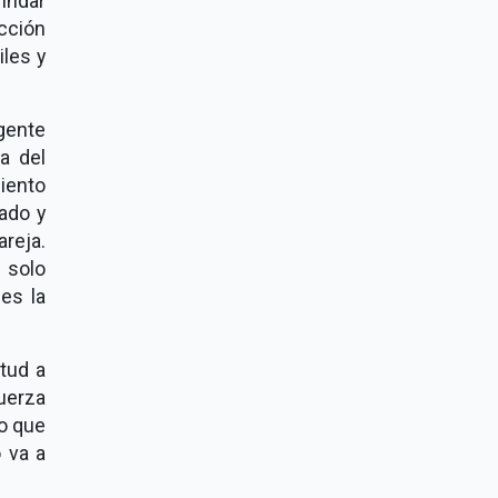
indar
ección
iles y
gente
a del
miento
sado y
areja.
o solo
es la
tud a
uerza
jo que
 va a