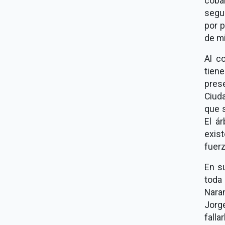
coba
segur
por p
de mi
Al c
tien
prese
Ciuda
que s
El ár
exis
fuerz
En s
toda
Naran
Jorg
falla