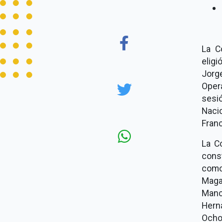
La C
eligi
Jorg
Oper
sesi
Naci
Fran
La C
cons
como
Magañ
Manc
Hern
Ocho