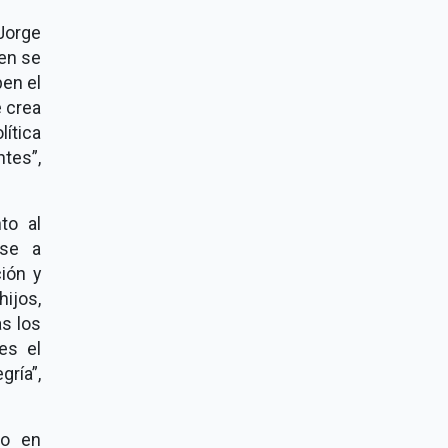
Jorge
ien se
ben el
e crea
lítica
tes”,
to al
ese a
ión y
ijos,
s los
es el
gría”,
do en