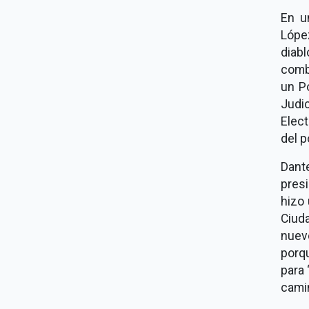
En u
Lópe
diabl
comb
un Po
Judi
Elect
del p
Dant
pres
hizo
Ciud
nuev
porq
para 
camin