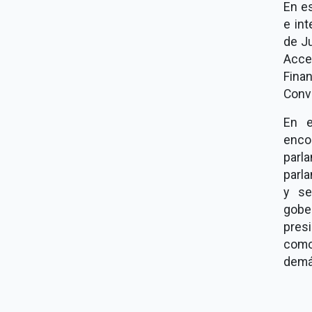
En e
e in
de Ju
Acce
Fina
Conv
En e
enco
parl
parla
y se
gobe
pres
como
demá