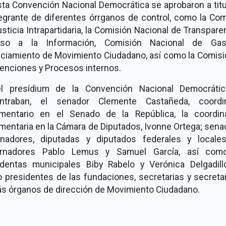
sta Convención Nacional Democrática se aprobaron a titu
tegrante de diferentes órrganos de control, como la Com
sticia Intrapartidaria, la Comisión Nacional de Transpare
so a la Información, Comisión Nacional de Ga
nciamiento de Movimiento Ciudadano, así como la Comisi
enciones y Procesos internos.
l presídium de la Convención Nacional Democráti
ntraban, el senador Clemente Castañeda, coordi
amentario en el Senado de la República, la coordin
mentaria en la Cámara de Diputados, Ivonne Ortega; sen
nadores, diputadas y diputados federales y locales
rnadores Pablo Lemus y Samuel García, así com
identas municipales Biby Rabelo y Verónica Delgadillo
 presidentes de las fundaciones, secretarias y secretar
s órganos de dirección de Movimiento Ciudadano.