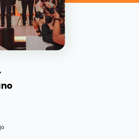
r
ano
jo