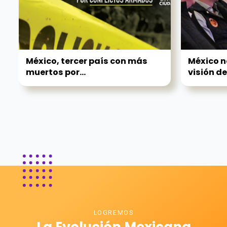
México, tercer país con más
México n
muertos por...
visión de.
LOGREMOS