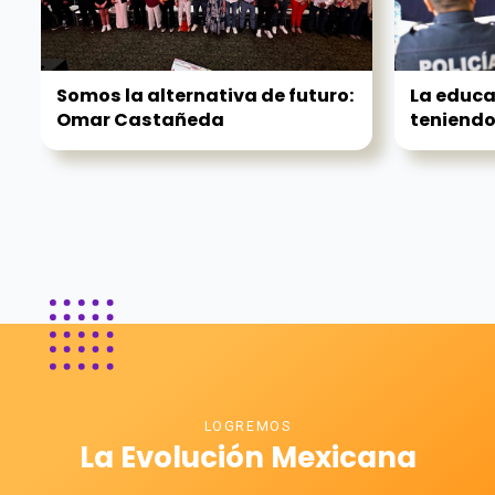
Somos la alternativa de futuro:
La educa
Omar Castañeda
teniendo 
LOGREMOS
La Evolución Mexicana