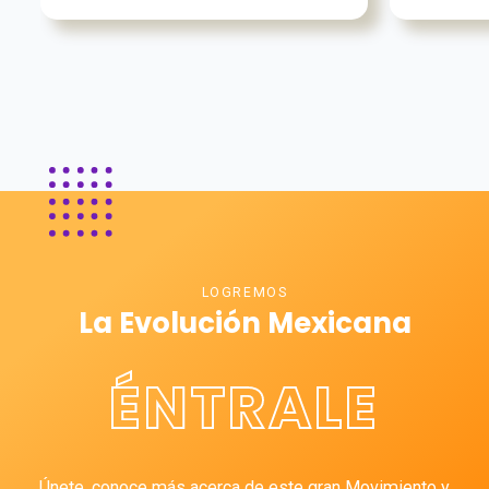
LOGREMOS
La Evolución Mexicana
ÉNTRALE
Únete, conoce más acerca de este gran Movimiento y