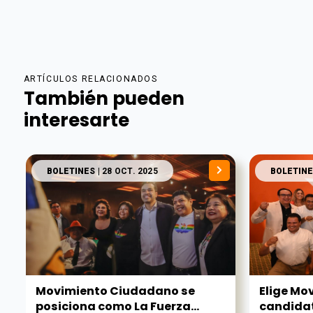
ARTÍCULOS RELACIONADOS
También pueden
interesarte
BOLETINES
| 28 OCT. 2025
BOLETINE
Movimiento Ciudadano se
Elige Mo
posiciona como La Fuerza...
candidat