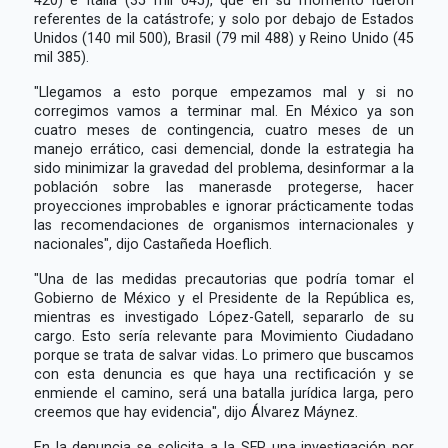
referentes de la catástrofe; y solo por debajo de Estados
Unidos (140 mil 500), Brasil (79 mil 488) y Reino Unido (45
mil 385).
"Llegamos a esto porque empezamos mal y si no
corregimos vamos a terminar mal. En México ya son
cuatro meses de contingencia, cuatro meses de un
manejo errático, casi demencial, donde la estrategia ha
sido minimizar la gravedad del problema, desinformar a la
población sobre las manerasde protegerse, hacer
proyecciones improbables e ignorar prácticamente todas
las recomendaciones de organismos internacionales y
nacionales", dijo Castañeda Hoeflich.
"Una de las medidas precautorias que podría tomar el
Gobierno de México y el Presidente de la República es,
mientras es investigado López-Gatell, separarlo de su
cargo. Esto sería relevante para Movimiento Ciudadano
porque se trata de salvar vidas. Lo primero que buscamos
con esta denuncia es que haya una rectificación y se
enmiende el camino, será una batalla jurídica larga, pero
creemos que hay evidencia", dijo Álvarez Máynez.
En la denuncia se solicita a la SFP una investigación por