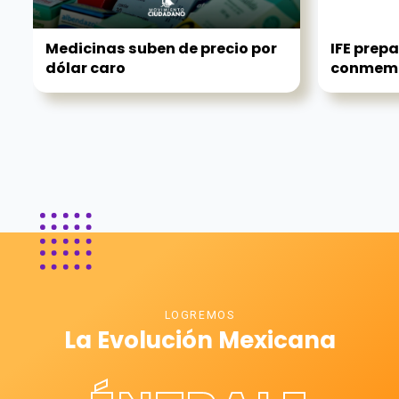
Medicinas suben de precio por
IFE prepa
dólar caro
conmemor
LOGREMOS
La Evolución Mexicana