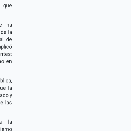
e que
te ha
de la
al de
plicó
ntes:
no en
lica,
ue la
maco y
e las
a la
ierno