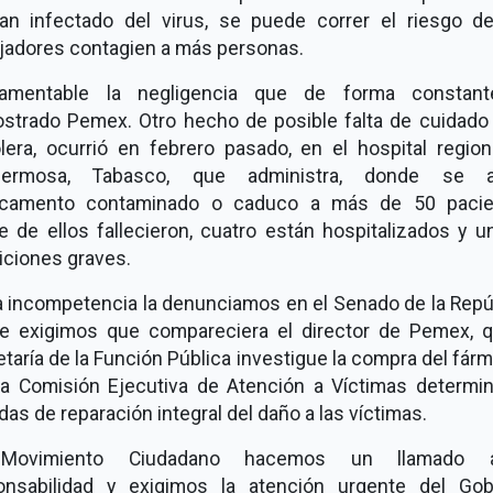
an infectado del virus, se puede correr el riesgo d
ajadores contagien a más personas.
amentable la negligencia que de forma constan
strado Pemex. Otro hecho de posible falta de cuidado 
olera, ocurrió en febrero pasado, en el hospital region
ahermosa, Tabasco, que administra, donde se a
camento contaminado o caduco a más de 50 pacie
e de ellos fallecieron, cuatro están hospitalizados y u
iciones graves.
a incompetencia la denunciamos en el Senado de la Repúb
e exigimos que compareciera el director de Pemex, q
taría de la Función Pública investigue la compra del fár
la Comisión Ejecutiva de Atención a Víctimas determin
as de reparación integral del daño a las víctimas.
Movimiento Ciudadano hacemos un llamado 
onsabilidad y exigimos la atención urgente del Gob