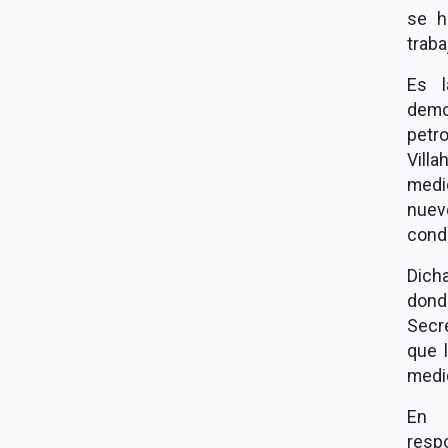
se h
trab
Es l
demo
petr
Vill
medi
nuev
cond
Dich
dond
Secre
que 
medid
En 
resp