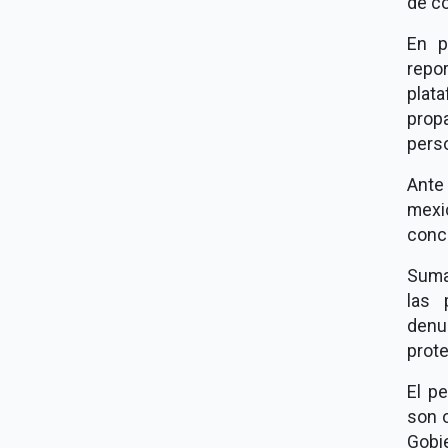
de c
En p
repo
plat
propa
perso
Ante
mexi
conc
Sumad
las 
denun
prote
El p
son o
Gobi