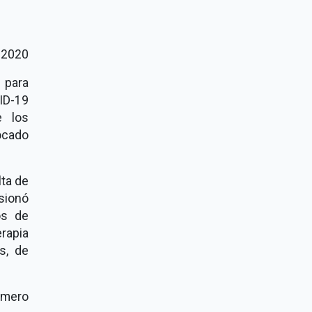
e 2020
 para
ID-19
e los
vocado
lta de
sionó
os de
rapia
s, de
número