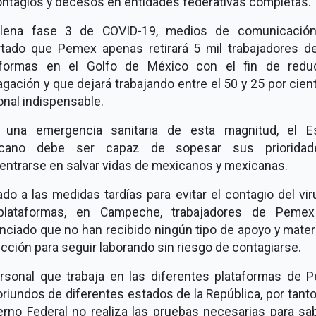
ontagios y decesos en entidades federativas completas.
lena fase 3 de COVID-19, medios de comunicació
rtado que Pemex apenas retirará 5 mil trabajadores d
aformas en el Golfo de México con el fin de reduc
gación y que dejará trabajando entre el 50 y 25 por cien
nal indispensable.
 una emergencia sanitaria de esta magnitud, el E
cano debe ser capaz de sopesar sus priorida
entrarse en salvar vidas de mexicanos y mexicanas.
o a las medidas tardías para evitar el contagio del vi
plataformas, en Campeche, trabajadores de Peme
ciado que no han recibido ningún tipo de apoyo y mater
cción para seguir laborando sin riesgo de contagiarse.
ersonal que trabaja en las diferentes plataformas de 
riundos de diferentes estados de la República, por tanto,
erno Federal no realiza las pruebas necesarias para sab