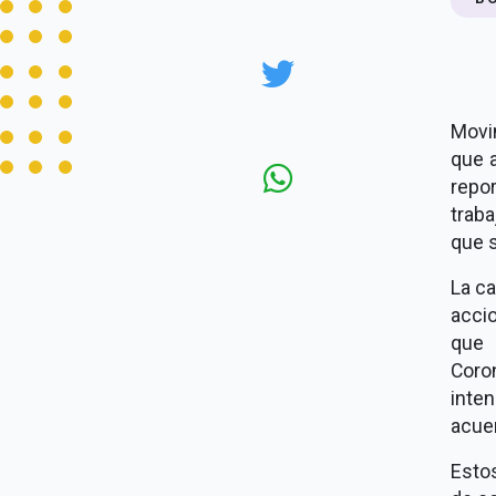
Movi
que 
repo
traba
que 
La ca
acci
que 
Coro
inte
acuer
Estos