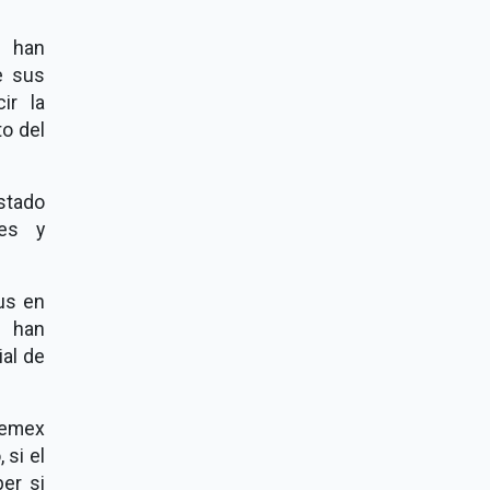
n han
e sus
ir la
to del
stado
des y
rus en
x han
ial de
Pemex
 si el
er si