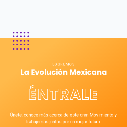
LOGREMOS
La Evolución Mexicana
ÉNTRALE
Únete, conoce más acerca de este gran Movimiento y
trabajemos juntos por un mejor futuro.