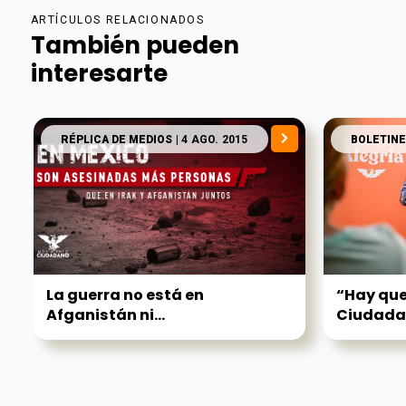
ARTÍCULOS RELACIONADOS
También pueden
interesarte
RÉPLICA DE MEDIOS
| 4 AGO. 2015
BOLETINE
La guerra no está en
“Hay que
Afganistán ni...
Ciudadan