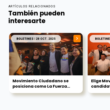
ARTÍCULOS RELACIONADOS
También pueden
interesarte
BOLETINES
| 28 OCT. 2025
BOLETINE
Movimiento Ciudadano se
Elige Mo
posiciona como La Fuerza...
candidat