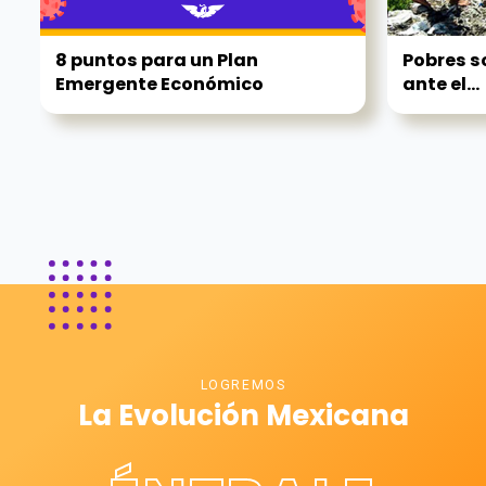
8 puntos para un Plan
Pobres s
Emergente Económico
ante el...
LOGREMOS
La Evolución Mexicana