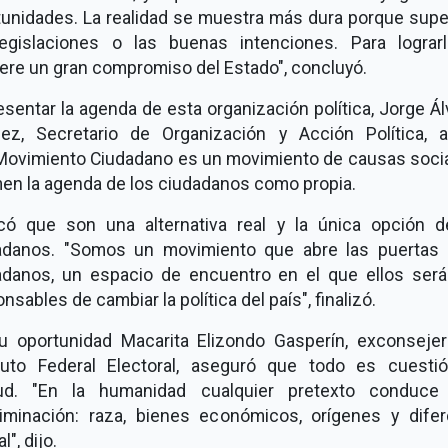
tunidades. La realidad se muestra más dura porque supe
legislaciones o las buenas intenciones. Para lograr
ere un gran compromiso del Estado", concluyó.
esentar la agenda de esta organización política, Jorge Á
ez, Secretario de Organización y Acción Política, a
Movimiento Ciudadano es un movimiento de causas socia
en la agenda de los ciudadanos como propia.
icó que son una alternativa real y la única opción d
adanos. "Somos un movimiento que abre las puertas 
adanos, un espacio de encuentro en el que ellos será
nsables de cambiar la política del país", finalizó.
u oportunidad Macarita Elizondo Gasperín, exconsejer
ituto Federal Electoral, aseguró que todo es cuesti
tud. "En la humanidad cualquier pretexto conduce
riminación: raza, bienes económicos, orígenes y difer
l", dijo.