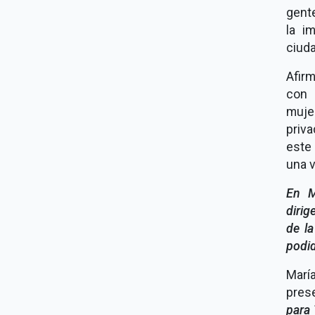
gente
la i
ciuda
Afirm
con 
mujer
priva
este
una v
En M
dirig
de l
podid
Marí
pres
para