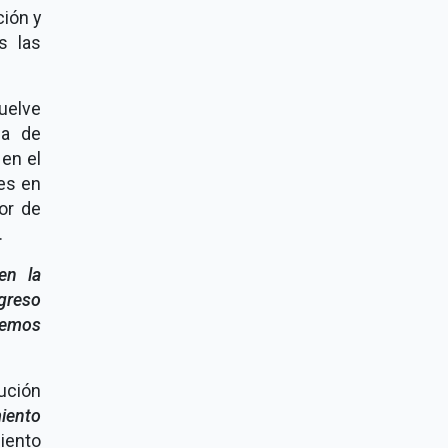
ción y
s las
suelve
ia de
 en el
res en
or de
.
en la
ngreso
hemos
ución
iento
iento