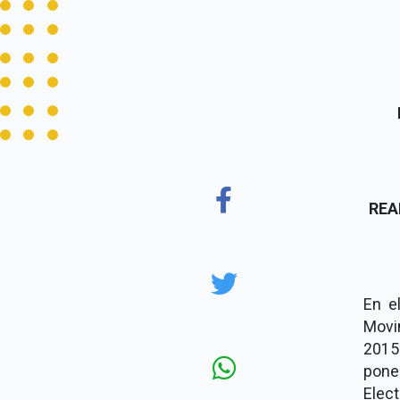
REA
En e
Movim
2015
pone
Elect