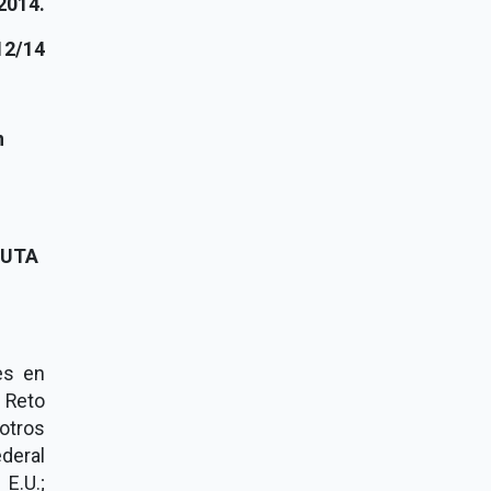
2014.
12/14
n
RUTA
es en
, Reto
otros
deral
 E.U.;