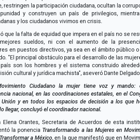
, restringen la participación ciudadana, ocultan la corrup
mpunidad y construyen un país de privilegios, mientra
danas y los ciudadanos vivimos en crisis.
ó que la falta de equidad que impera en el país no se re
mejores sueldos, ni con el aumento de la presenc
es en puestos directivos, ya sea en el ámbito público o
do. "El principal obstáculo para el desarrollo de las muje
 país son los hombres y el sistema construido alreded
isión cultural y jurídica machista", aseveró Dante Delgado
ovimiento Ciudadano la mujer tiene voz y mando: 
encia nacional, en las coordinaciones estatales, en el Co
a Unión y en todos los espacios de decisión a los que 
o llegar, concluyó el coordinador nacional.
a Elena Orantes, Secretaria de Acuerdos de esta instit
entó la ponencia
Transformando a las Mujeres en Movim
 Transformar a México
, en la que manifestó que en Movim