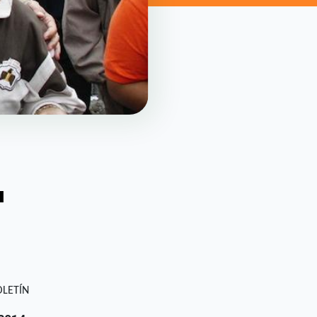
a
OLETÍN