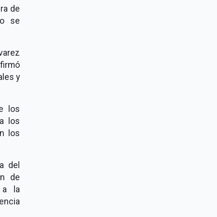
ra de
lo se
lvarez
firmó
les y
e los
a los
n los
a del
ón de
 a la
encia