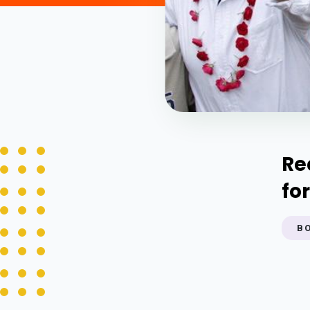
Re
fo
B