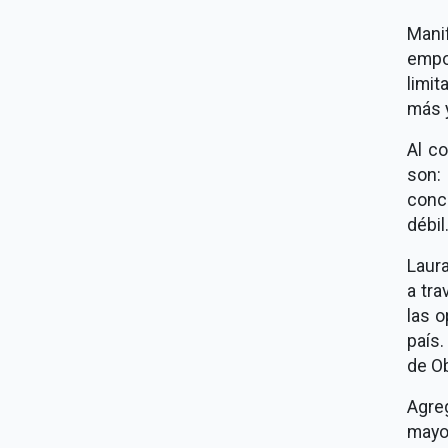
Man
empo
limit
más y
Al co
son:
conce
débil
Laura
a tra
las o
país
de Ob
Agre
mayo