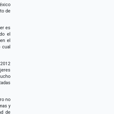
México
nto de
jer es
do el
en el
 cual
n 2012
ujeres
mucho
tadas
ro no
emas y
ad de