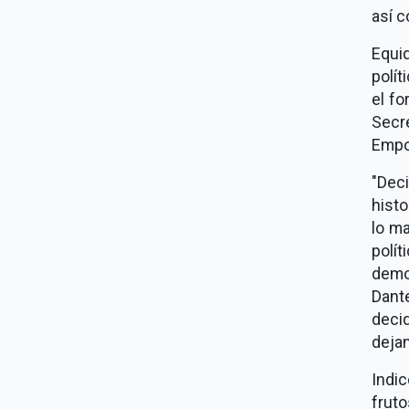
así c
Equid
polít
el fo
Secr
Empo
"Dec
histo
lo ma
polí
demo
Dant
deci
dejan
Indi
frut