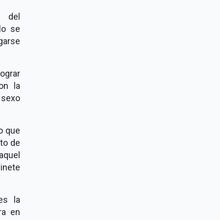
 del
lo se
sgarse
lograr
on la
l sexo
so que
nto de
 aquel
inete
es la
ra en