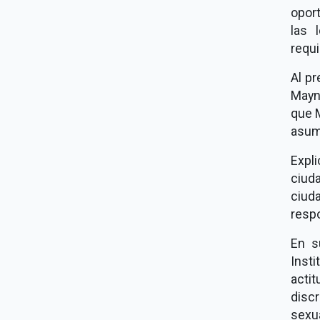
opor
las 
requi
Al pr
Mayn
que 
asum
Expl
ciud
ciud
respo
En s
Inst
acti
disc
sexua