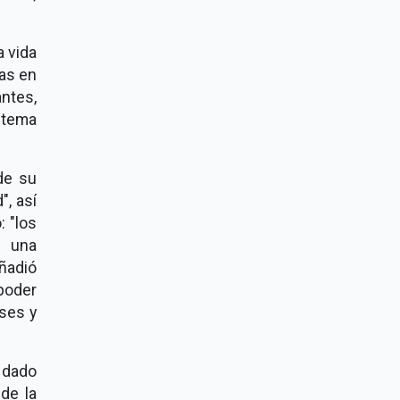
a vida
das en
antes,
 tema
de su
", así
: "los
n una
ñadió
poder
ses y
 dado
de la