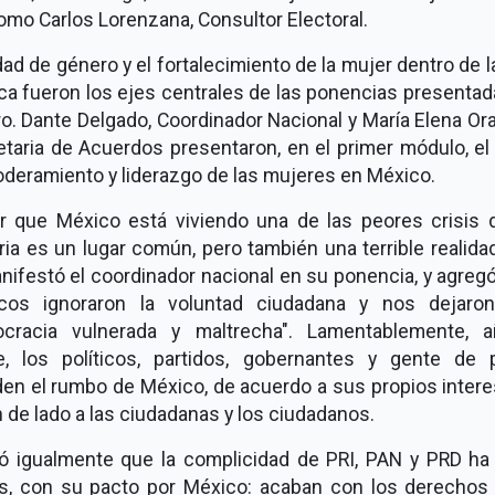
omo Carlos Lorenzana, Consultor Electoral.
ad de género y el fortalecimiento de la mujer dentro de l
ica fueron los ejes centrales de las ponencias presenta
ro. Dante Delgado, Coordinador Nacional y María Elena Or
etaria de Acuerdos presentaron, en el primer módulo, el
deramiento y liderazgo de las mujeres en México.
ir que México está viviendo una de las peores crisis 
ria es un lugar común, pero también una terrible realidad
nifestó el coordinador nacional en su ponencia, y agregó
ticos ignoraron la voluntad ciudadana y nos dejaro
cracia vulnerada y maltrecha". Lamentablemente, a
e, los políticos, partidos, gobernantes y gente de 
den el rumbo de México, de acuerdo a sus propios intere
 de lado a las ciudadanas y los ciudadanos.
có igualmente que la complicidad de PRI, PAN y PRD ha
os, con su pacto por México: acaban con los derechos 