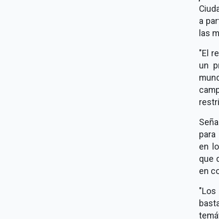
Ciuda
a par
las m
"El r
un p
mund
camp
restr
Señal
para 
en l
que 
en c
"Los
basta
temá