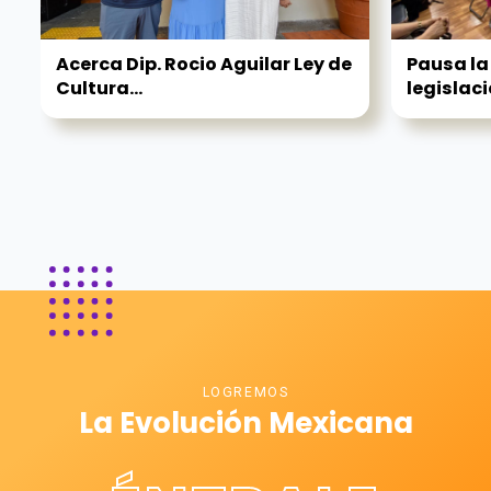
Acerca Dip. Rocio Aguilar Ley de
Pausa la
Cultura...
legislaci
LOGREMOS
La Evolución Mexicana