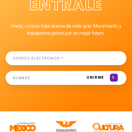
ÉNTRALE
Únete, conoce más acerca de este gran Movimiento y
trabajemos juntos por un mejor futuro.
UNIRME