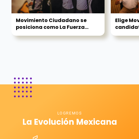
Movimiento Ciudadano se
Elige Mo
posiciona como La Fuerza...
candidat
LOGREMOS
La Evolución Mexicana