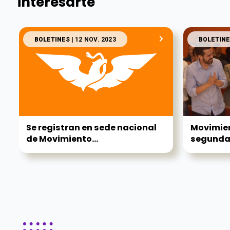
interesarte
BOLETINES
| 12 NOV. 2023
BOLETINE
Se registran en sede nacional
Movimie
de Movimiento...
segunda f