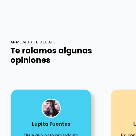
ARMEMOS EL DEBATE
Te rolamos algunas
opiniones
Lupita Fuentes
U
Ojalá que este presidente
Es impo