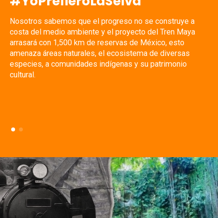
#YoPrefieroLaSelva
nstruye a
La región por la que atravesaría el Tren Maya
 Tren Maya
de millones de especies mexicanas, algunas
o, esto
peligro de extinción. Este proyecto pone en 
diversas
vida. Por los jaguares, por los tucanes, por 
rimonio
aulladores, por nuestro futuro, #NoAlTrenMa