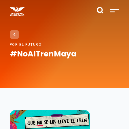
POR EL FUTURO
#NoAlTrenMaya