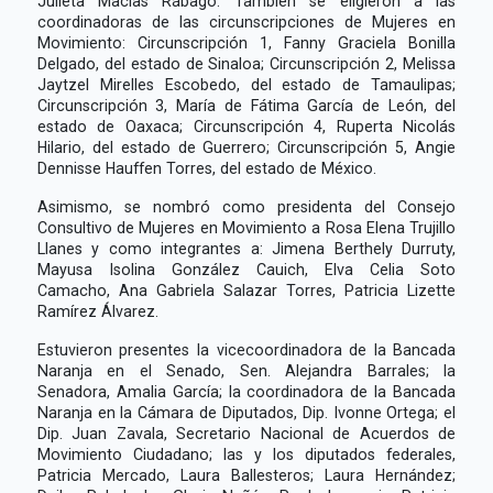
Julieta Macías Rábago. También se eligieron a las
coordinadoras de las circunscripciones de Mujeres en
Movimiento: Circunscripción 1, Fanny Graciela Bonilla
Delgado, del estado de Sinaloa; Circunscripción 2, Melissa
Jaytzel Mirelles Escobedo, del estado de Tamaulipas;
Circunscripción 3, María de Fátima García de León, del
estado de Oaxaca; Circunscripción 4, Ruperta Nicolás
Hilario, del estado de Guerrero; Circunscripción 5, Angie
Dennisse Hauffen Torres, del estado de México.
Asimismo, se nombró como presidenta del Consejo
Consultivo de Mujeres en Movimiento a Rosa Elena Trujillo
Llanes y como integrantes a: Jimena Berthely Durruty,
Mayusa Isolina González Cauich, Elva Celia Soto
Camacho, Ana Gabriela Salazar Torres, Patricia Lizette
Ramírez Álvarez.
Estuvieron presentes la vicecoordinadora de la Bancada
Naranja en el Senado, Sen. Alejandra Barrales; la
Senadora, Amalia García; la coordinadora de la Bancada
Naranja en la Cámara de Diputados, Dip. Ivonne Ortega; el
Dip. Juan Zavala, Secretario Nacional de Acuerdos de
Movimiento Ciudadano; las y los diputados federales,
Patricia Mercado, Laura Ballesteros; Laura Hernández;