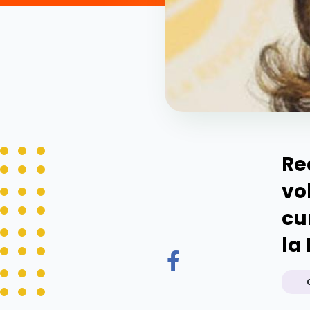
Re
vo
cu
la