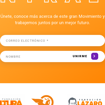
Únete, conoce más acerca de este gran Movimiento y
trabajemos juntos por un mejor futuro.
UNIRME