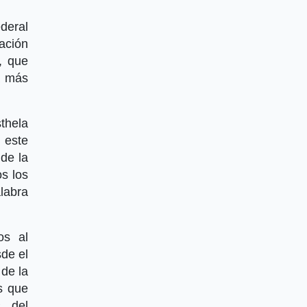
deral
ación
, que
a más
thela
 este
 de la
os los
labra
os al
de el
 de la
s que
s del