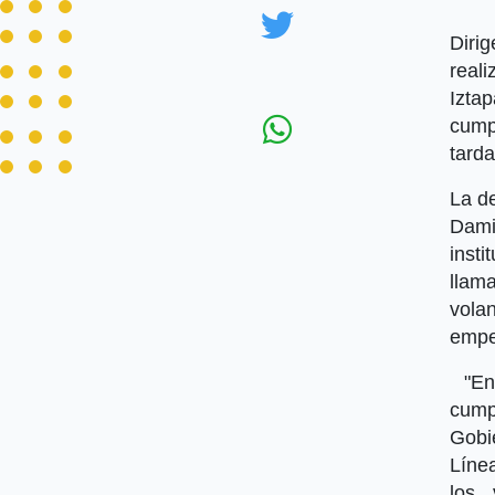
Diri
real
Izta
cump
tard
La d
Dami
insti
llama
vola
empe
"En 
cump
Gobie
Líne
los 