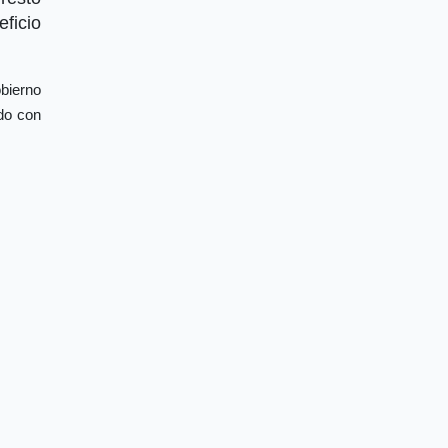
eficio
obierno
do con