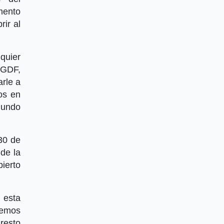
mento
ir al
quier
 GDF,
arle a
os en
gundo
30 de
de la
bierto
 esta
remos
resto