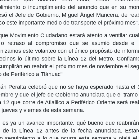
limiento o incumplimiento del anuncio que en su mo
esó el Jefe de Gobierno, Miguel Ángel Mancera, de reabr
co este importante medio de transporte el próximo mes".
 que Movimiento Ciudadano estará atento a ventilar cual
a o retraso al compromiso que se asumió desde el
nizamos este volanteo con el único propósito de inform
vecinos lo último sobre la Línea 12 del Metro. Confiam
cumplirán en reabrir el próximo mes de noviembre el se
 de Periférico a Tláhuac"
án Peralta celebró que no se haya esperado hasta el 
embre y que el jefe de Gobierno anunciara que el tramo 
 12 que corre de Atlalilco a Periférico Oriente será rea
e jueves y viernes de esta semana.
e es ya un avance importante, qué bueno que reabrirán
e de la Línea 12 antes de la fecha anunciada. Esta
o seguimiento a lo que ocurra esta semana y ojalá el 