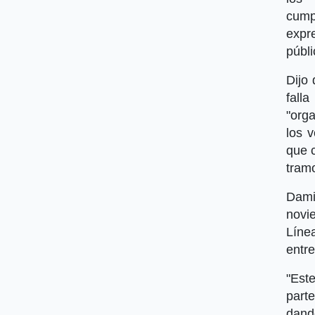
cump
expr
públi
Dijo
fall
"orga
los 
que 
tramo
Dami
novi
Línea
entr
"Est
part
dand