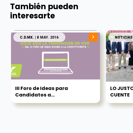
También pueden
interesarte
C.D.MX.
| 8 MAY. 2016
NOTICIAS
III Foro de Ideas para
LO JUSTO
Candidatos a...
CUENTE