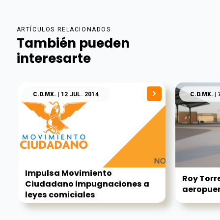
ARTÍCULOS RELACIONADOS
También pueden
interesarte
C.D.MX.
| 12 JUL. 2014
C.D.MX.
| 
Impulsa Movimiento
Roy Torre
Ciudadano impugnaciones a
aeropuert
leyes comiciales