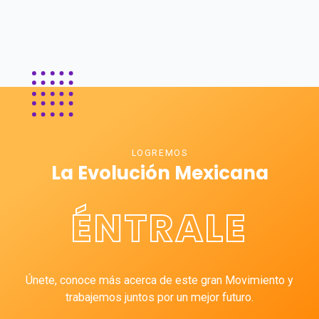
LOGREMOS
La Evolución Mexicana
ÉNTRALE
Únete, conoce más acerca de este gran Movimiento y
trabajemos juntos por un mejor futuro.