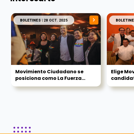
BOLETINES
| 28 OCT. 2025
BOLETINE
Movimiento Ciudadano se
Elige Mo
posiciona como La Fuerza...
candidat