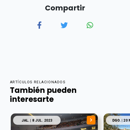
Compartir
ARTÍCULOS RELACIONADOS
También pueden
interesarte
JAL.
| 8 JUL. 2023
DGO.
| 20