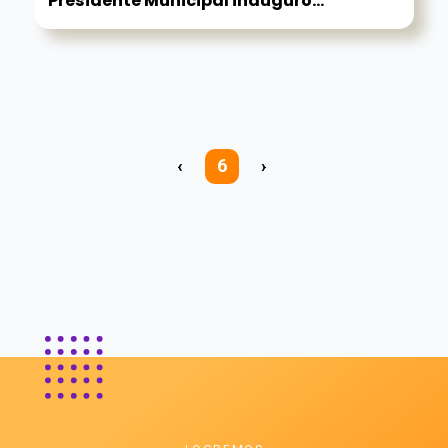
Presidente Municipal inauguró...
‹
6
›