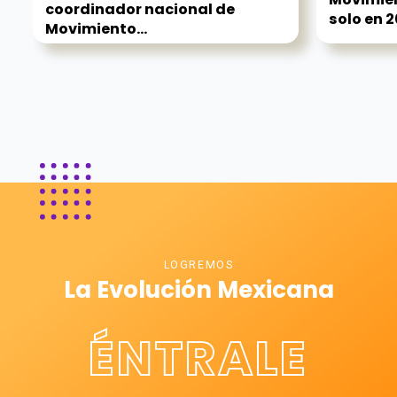
coordinador nacional de
solo en 2
Movimiento...
LOGREMOS
La Evolución Mexicana
ÉNTRALE