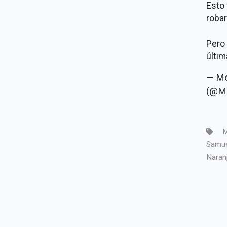
Esto 
roba
Pero
últi
— Mo
(@M
M
Samuel
Naran