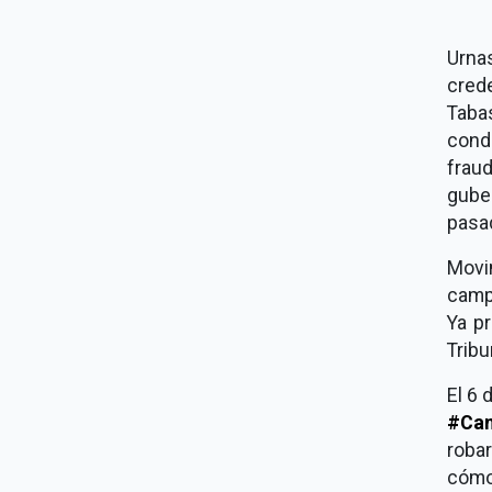
Urna
crede
Taba
cond
frau
gube
pasa
Mov
camp
Ya p
Tribu
El 6 
#Cam
robar
cómo