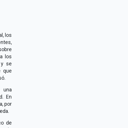
l, los
ntes,
 sobre
a los
 y se
e que
só.
a una
ad. En
a, por
ñeda.
co de