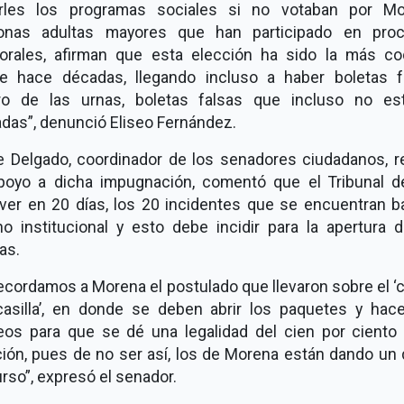
arles los programas sociales si no votaban por Mo
onas adultas mayores que han participado en pro
torales, afirman que esta elección ha sido la más co
e hace décadas, llegando incluso a haber boletas f
ro de las urnas, boletas falsas que incluso no es
adas”, denunció Eliseo Fernández.
e Delgado, coordinador de los senadores ciudadanos, re
poyo a dicha impugnación, comentó que el Tribunal d
lver en 20 días, los 20 incidentes que se encuentran ba
no institucional y esto debe incidir para la apertura d
as.
ecordamos a Morena el postulado que llevaron sobre el ‘c
casilla’, en donde se deben abrir los paquetes y hace
eos para que se dé una legalidad del cien por ciento 
ción, pues de no ser así, los de Morena están dando un 
rso”, expresó el senador.