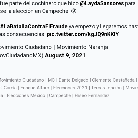
fue parte del cochinero que hizo
@LaydaSansores
para
rse la elección en Campeche. 😡
#LaBatallaContraElFraude
ya empezó y llegaremos hast
mas consecuencias.
pic.twitter.com/kgJQ9nKKlY
vimiento Ciudadano | Movimiento Naranja
ovCiudadanoMX)
August 9, 2021
ovimiento Ciudadano | MC | Dante Delgado | Clemente Castañeda |
 García | Enrique Alfaro | Elecciones 2021 | Tercera opción | Movi
ja | Elecciones México | Campeche | Eliseo Fernández