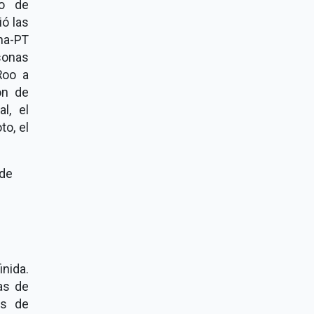
do de
ó las
na-PT
sonas
Roo a
ón de
l, el
to, el
 de
nida.
as de
as de