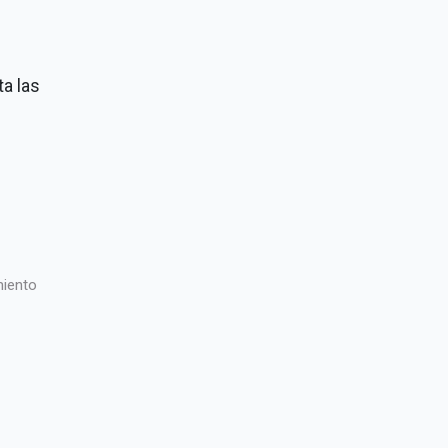
a las
miento