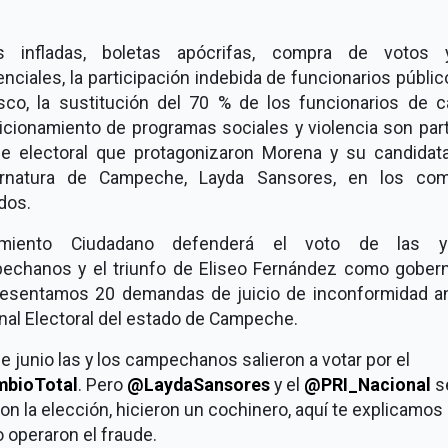
s infladas, boletas apócrifas, compra de votos
nciales, la participación indebida de funcionarios públi
sco, la sustitución del 70 % de los funcionarios de cas
icionamiento de programas sociales y violencia son part
de electoral que protagonizaron Morena y su candidata
rnatura de Campeche, Layda Sansores, en los com
dos.
imiento Ciudadano defenderá el voto de las y
echanos y el triunfo de Eliseo Fernández como gobern
resentamos 20 demandas de juicio de inconformidad an
nal Electoral del estado de Campeche.
de junio las y los campechanos salieron a votar por el
bioTotal
. Pero
@LaydaSansores
y el
@PRI_Nacional
s
on la elección, hicieron un cochinero, aquí te explicamos
 operaron el fraude.