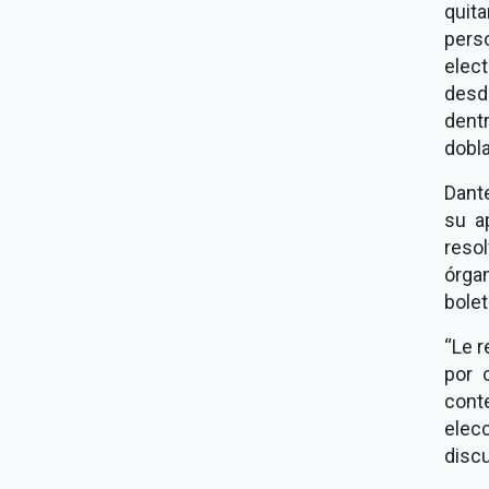
quit
pers
elec
desd
dent
dobl
Dant
su a
reso
órga
bolet
“Le r
por 
cont
elec
discu