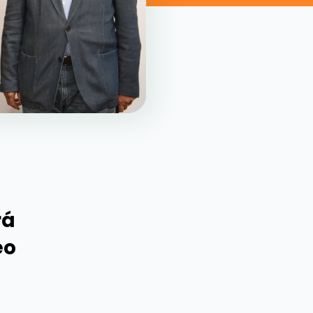
rá
eo