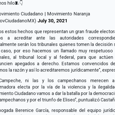
os hilo🧵👇
vimiento Ciudadano | Movimiento Naranja
ovCiudadanoMX)
July 30, 2021
s estos hechos que representan un gran fraude electora
s a acreditar ante las autoridades correspondie
almente serán los tribunales quienes tomen la decisión
 caso, por eso hacemos un llamado muy respetuoso 
unales, al tribunal local y al federal, para que actúen
uncien apegados a derecho. Estamos convencidos d
os la razón y así lo acreditaremos jurídicamente”, expre
Campeche, ni las y los campechanos merecen 
nadora electa por la vía de la violencia y la ilegalid
iento Ciudadano vamos a dar la batalla por la democraci
ampechanos y por el triunfo de Eliseo”, puntualizó Casta
bogada Berenice García, responsable del equipo jurídi