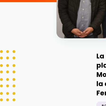
La
pl
Mo
la
Fe
B