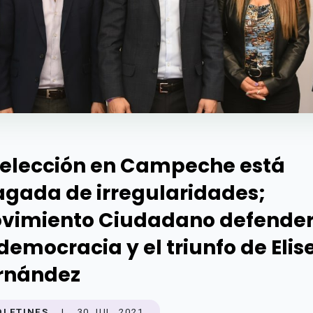
 elección en Campeche está
agada de irregularidades;
vimiento Ciudadano defende
 democracia y el triunfo de Elis
rnández
OLETINES
|
30 JUL. 2021