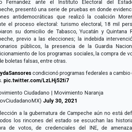
eo Fernandez ante el Instituto Electoral del Esta
eche, presentó una serie de pruebas en donde evidenci
ones antidemocráticas que realizó la coalición More
nte el proceso electoral: turismo electoral, 18 mil per
iaron su domicilio de Tabasco, Yucatán y Quintana 
eche, previo a las elecciones; la indebida intervenci
ionarios públicos, la presencia de la Guardia Naciona
cionamiento de los programas sociales, la compra de vo
e boletas falsas, entre otras.
ydaSansores
condicionó programas federales a cambio
s.
pic.twitter.com/LzLHj52ti7
vimiento Ciudadano | Movimiento Naranja
ovCiudadanoMX)
July 30, 2021
elección a la gubernatura de Campeche aún no está defi
todos los rincones del estado se escuchan las histori
ra de votos, de credenciales del INE, de amenaz