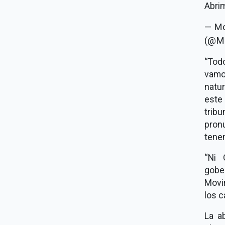
Abrim
— Mo
(@M
“Todo
vamo
natur
este
trib
pron
tenem
“Ni 
gober
Movim
los c
La a