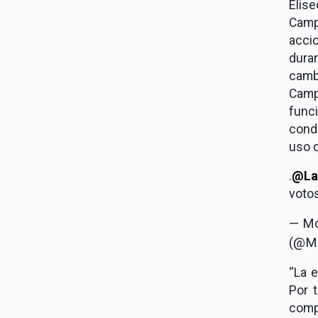
Elis
Camp
acci
dura
camb
Camp
func
condi
uso d
.
@La
voto
— Mo
(@M
“La 
Por 
comp