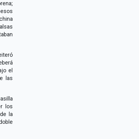
rena;
cesos
china
alsas
taban
iteró
eberá
jo el
e las
asilla
r los
de la
doble