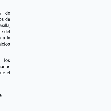
 y de
cos de
illa,
e del
 a la
icios
 los
ador.
te el
e