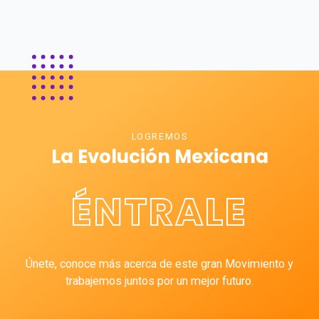
LOGREMOS
La Evolución Mexicana
ÉNTRALE
Únete, conoce más acerca de este gran Movimiento y
trabajemos juntos por un mejor futuro.