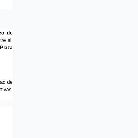
co
 de 
re sí:
Plaza 
ad de 
vas, 