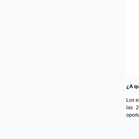
¿A q
Los e
las 2
oport