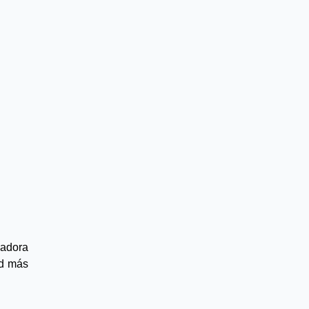
adora 
d más 