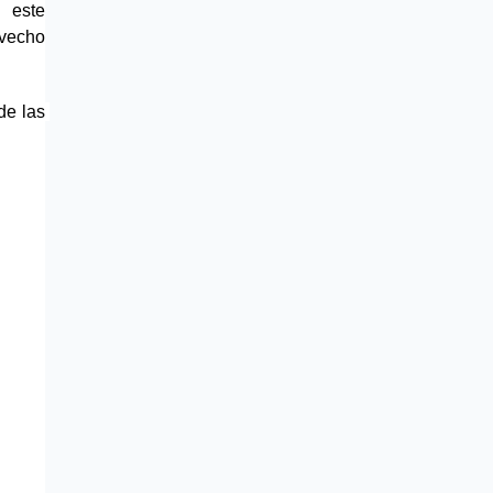
 este 
vecho 
e las 