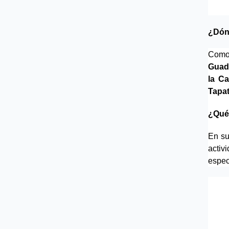
¿Dón
Como 
Guad
la Ca
Tapat
¿Qué
En su
acti
espec