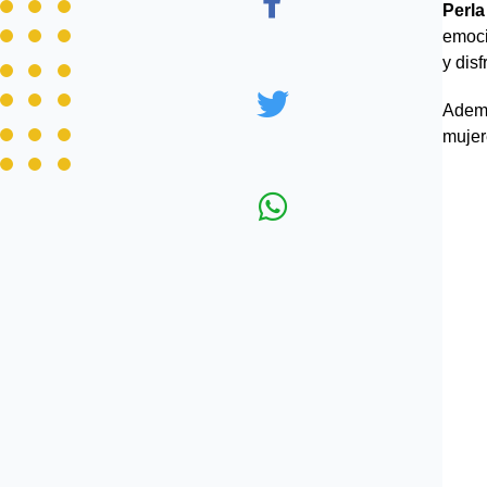
Perla
emoci
y disf
Ademá
mujer