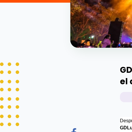
GD
el
Despu
GDLu