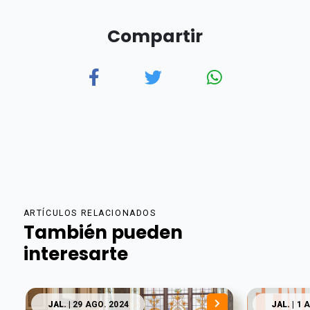
Compartir
ARTÍCULOS RELACIONADOS
También pueden
interesarte
JAL.
| 29 AGO. 2024
JAL.
| 1 