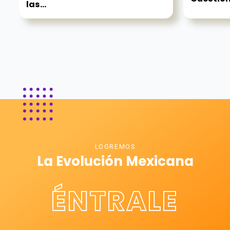
las...
LOGREMOS
La Evolución Mexicana
ÉNTRALE