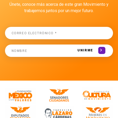
Únete, conoce más acerca de este gran Movimiento y
trabajemos juntos por un mejor futuro.
UNIRME