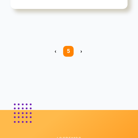
‹
5
›