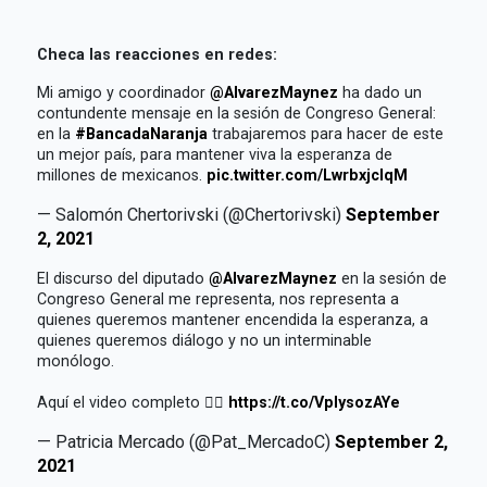
Checa las reacciones en redes:
Mi amigo y coordinador
@AlvarezMaynez
ha dado un
contundente mensaje en la sesión de Congreso General:
en la
#BancadaNaranja
trabajaremos para hacer de este
un mejor país, para mantener viva la esperanza de
millones de mexicanos.
pic.twitter.com/LwrbxjclqM
— Salomón Chertorivski (@Chertorivski)
September
2, 2021
El discurso del diputado
@AlvarezMaynez
en la sesión de
Congreso General me representa, nos representa a
quienes queremos mantener encendida la esperanza, a
quienes queremos diálogo y no un interminable
monólogo.
Aquí el video completo 👇🏽
https://t.co/VplysozAYe
— Patricia Mercado (@Pat_MercadoC)
September 2,
2021