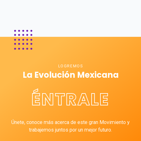
LOGREMOS
La Evolución Mexicana
ÉNTRALE
Únete, conoce más acerca de este gran Movimiento y
trabajemos juntos por un mejor futuro.