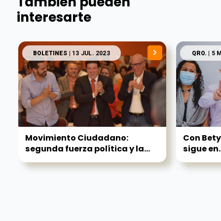
También pueden
interesarte
BOLETINES
| 13 JUL. 2023
QRO.
| 5 
Movimiento Ciudadano:
Con Bety
segunda fuerza política y la...
sigue en..