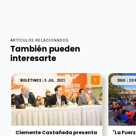
ARTÍCULOS RELACIONADOS
También pueden
interesarte
BOLETINES
| 5 JUL. 2021
DGO.
| 20
Clemente Castañeda presenta
"La Fuerz