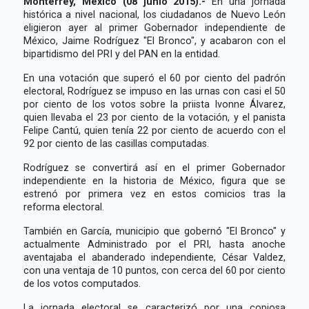
Monterrey, México (08 junio 2015).-
En una jornada
histórica a nivel nacional, los ciudadanos de Nuevo León
eligieron ayer al primer Gobernador independiente de
México, Jaime Rodríguez "El Bronco", y acabaron con el
bipartidismo del PRI y del PAN en la entidad.
En una votación que superó el 60 por ciento del padrón
electoral, Rodríguez se impuso en las urnas con casi el 50
por ciento de los votos sobre la priista Ivonne Álvarez,
quien llevaba el 23 por ciento de la votación, y el panista
Felipe Cantú, quien tenía 22 por ciento de acuerdo con el
92 por ciento de las casillas computadas.
Rodríguez se convertirá así en el primer Gobernador
independiente en la historia de México, figura que se
estrenó por primera vez en estos comicios tras la
reforma electoral.
También en García, municipio que gobernó "El Bronco" y
actualmente Administrado por el PRI, hasta anoche
aventajaba el abanderado independiente, César Valdez,
con una ventaja de 10 puntos, con cerca del 60 por ciento
de los votos computados.
La jornada electoral se caracterizó por una copiosa