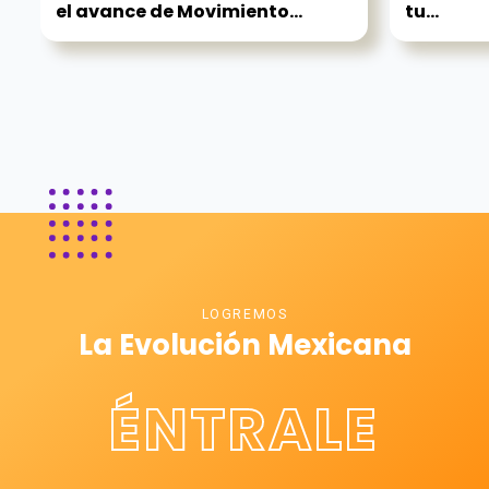
el avance de Movimiento...
tu...
LOGREMOS
La Evolución Mexicana
ÉNTRALE