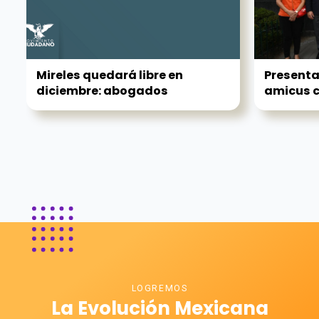
Mireles quedará libre en
Present
diciembre: abogados
amicus cu
LOGREMOS
La Evolución Mexicana