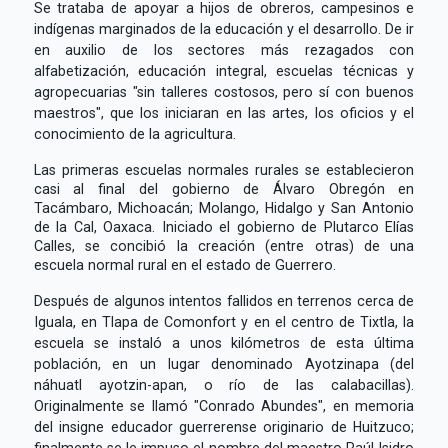
Se trataba de apoyar a hijos de obreros, campesinos e
indígenas marginados de la educación y el desarrollo. De ir
en auxilio de los sectores más rezagados con
alfabetización, educación integral, escuelas técnicas y
agropecuarias "sin talleres costosos, pero sí con buenos
maestros", que los iniciaran en las artes, los oficios y el
conocimiento de la agricultura.
Las primeras escuelas normales rurales se establecieron
casi al final del gobierno de Álvaro Obregón en
Tacámbaro, Michoacán; Molango, Hidalgo y San Antonio
de la Cal, Oaxaca. Iniciado el gobierno de Plutarco Elías
Calles, se concibió la creación (entre otras) de una
escuela normal rural en el estado de Guerrero.
Después de algunos intentos fallidos en terrenos cerca de
Iguala, en Tlapa de Comonfort y en el centro de Tixtla, la
escuela se instaló a unos kilómetros de esta última
población, en un lugar denominado Ayotzinapa (del
náhuatl ayotzin-apan, o río de las calabacillas).
Originalmente se llamó "Conrado Abundes", en memoria
del insigne educador guerrerense originario de Huitzuco;
finalmente se le impuso el nombre del maestro Raúl Isidro