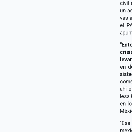
civil
un a
vas a
el P
apun
"Ento
cris
leva
en d
sist
come
ahí e
lesa
en l
Méxic
"Esa 
mexi