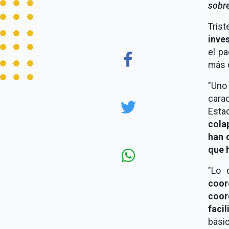
sobre
Tris
inve
el pa
más d
"Uno
cara
Esta
cola
han 
que 
"Lo 
coord
coor
facil
bási