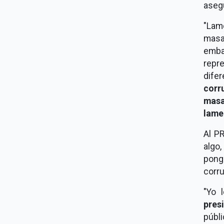
aseg
"Lam
masa
emba
repr
dife
corr
masa
lame
Al PR
algo
ponga
corru
"Yo 
pres
públ