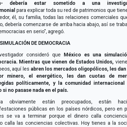
a
- debería estar sometido a una investiga
imonial
para explicar toda su red de patrimonios que tien
edor, él, su familia, todas las relaciones comerciales q
o, debería comenzarse de arriba hacia abajo, así se trab
emocracias en serio", agregó.
 SIMULACIÓN DE DEMOCRACIA
nvestigador consideró que
México es una simulaci
cracia. Mientras que vienen de Estados Unidos,
viene
peos, aquí les
abren los mercados oligopólicos, les dan 
or minero, el energético, les dan cuotas de me
egidas políticamente, y la comunidad internacional
 si no pasase nada en el país.
ora obviamente están preocupados, están haci
festaciones públicas en los países nórdicos, pero en 
s se va a terminar porque el dinero calla conciencia
o calla las conciencias colectivas. Hoy tienes a la so