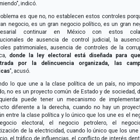
iendo", indicó.
problema es que no, no establecen estos controles porq
ran negocio, es un gran negocio político, es un gran ne
resarial continuar en México con estos cola
itucionales de ausencia de control judicial, la ausenc
roles patrimoniales, ausencia de controles de la corru
ca,
donde la ley electoral está diseñada para qu
trada por la delincuencia organizada, las cam
icas
", acusó.
ndo lo que une a la clase política de un país, no impor
ido, no es un proyecto común de Estado y de sociedad, 
zquierda puede tener un mecanismo de implementa
ecto diferente a la derecha, cuando no hay un proyec
 entre la clase política y lo único que los une es el ne
egocio electoral, el negocio petrolero, el negoc
tización de la electricidad, cuando lo único que los une
io, el tráfico de influencias, el conflicto de interés den