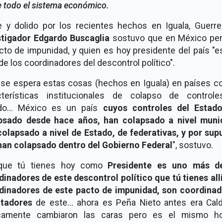
 todo el sistema económico.
te y dolido por los recientes hechos en Iguala, Guerre
stigador Edgardo Buscaglia
sostuvo que en México per
cto de impunidad, y quien es hoy presidente del país "
e los coordinadores del descontrol político".
 se espera estas cosas (hechos en Iguala) en países co
cterísticas institucionales de colapso de control
do... México es un país
cuyos controles del Estad
psado desde hace años, han colapsado a nivel munic
colapsado a nivel de Estado, de federativas, y por sup
han colapsado dentro del Gobierno Federal
", sostuvo.
que tú tienes hoy como
Presidente es uno más d
inadores de este descontrol político que tú tienes all
dinadores de este pacto de impunidad, son coordinad
itadores
de este... ahora es Peña Nieto antes era Cald
camente cambiaron las caras pero es el mismo hor