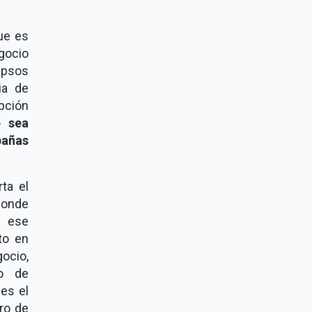
ue es
gocio
psos
ia de
pción
e sea
pañas
ta el
donde
r ese
to en
gocio,
io de
 es el
tro de