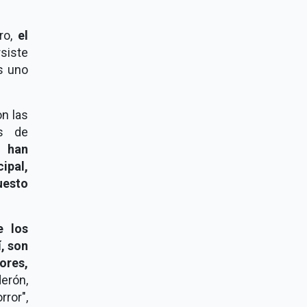
ro,
el
siste
es uno
n las
es de
o han
ipal,
uesto
e los
í, son
ores,
erón,
ror",