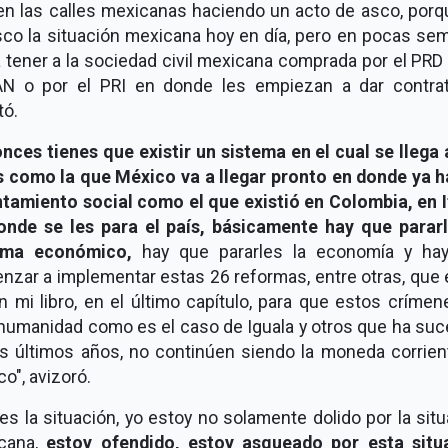
 en las calles mexicanas haciendo un acto de asco, por
sco la situación mexicana hoy en día, pero en pocas se
 tener a la sociedad civil mexicana comprada por el PRD
AN o por el PRI en donde les empiezan a dar contrati
tó.
nces tienes que existir un sistema en el cual se llega
is como la que México va a llegar pronto en donde ya h
ntamiento social como el que existió en Colombia, en It
onde se les para el país, básicamente hay que pararl
ema económico,
hay que pararles la economía y ha
nzar a implementar estas 26 reformas, entre otras, que 
n mi libro, en el último capítulo, para que estos críme
 humanidad como es el caso de Iguala y otros que ha suc
os últimos años, no continúen siendo la moneda corrien
o", avizoró.
es la situación, yo estoy no solamente dolido por la sit
cana,
estoy ofendido, estoy asqueado por esta situ