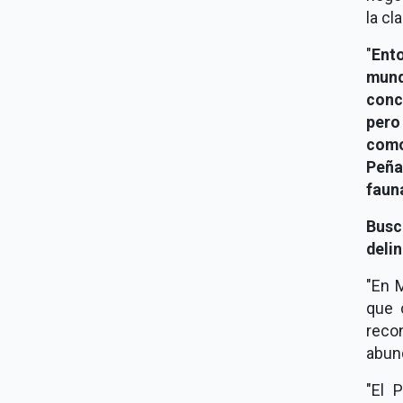
la cl
"
Ent
mund
conc
pero
como 
Peña
fauna
Busc
deli
"En 
que 
reco
abun
"El 