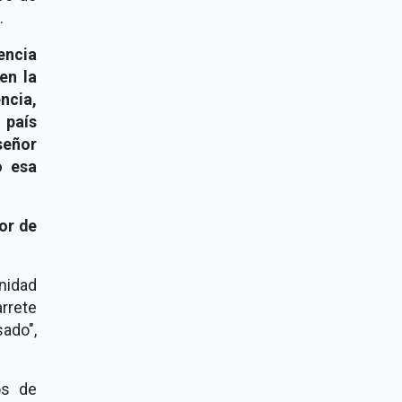
.
encia
en la
ncia,
 país
 señor
o esa
or de
nidad
rrete
ado",
os de