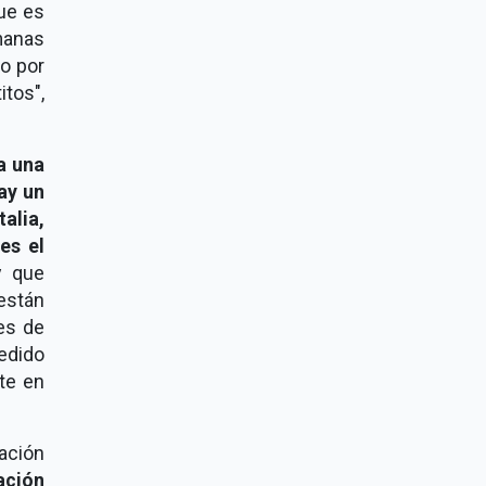
que es
manas
 o por
tos",
 a una
ay un
alia,
es el
y que
están
nes de
edido
te en
uación
ación