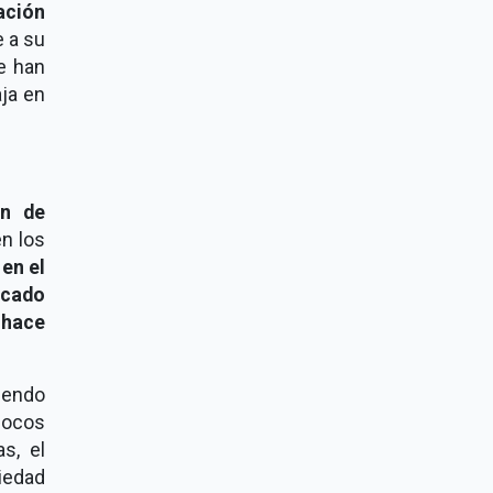
ción
e a su
ue han
aja en
ón de
n los
en el
rcado
 hace
endo
pocos
s, el
ciedad