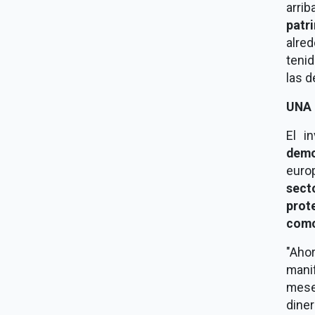
arrib
patr
alred
tenid
las d
UNA
El i
demo
euro
sect
prot
como
"Ah
mani
mese
diner