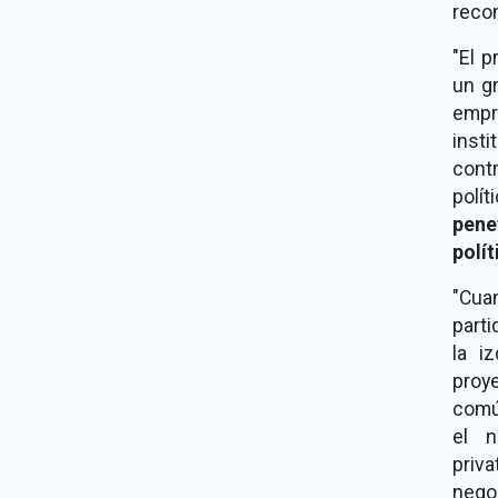
recom
"El 
un g
emp
inst
cont
políti
pene
polít
"Cua
part
la i
proy
común
el n
priva
negoc