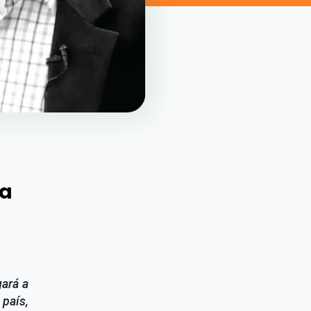
la
gará a
 país,