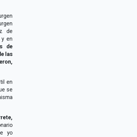
urgen
urgen
ez de
 y en
as de
e las
eron,
til en
ue se
 misma
rete,
nario
ue yo