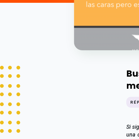
Bu
me
RÉ
Si si
una c