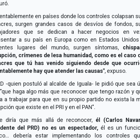
uró.
entablemente en países donde los controles colapsan s
cres, surgen grandes casos de desvíos de fondos, s
jadores que se dedican a hacer negocios en v
esentar a su país en Europa como en Estados Unidos
rentes lugares del mundo, surgen síntomas,
chisp
upción, crímenes de lesa humanidad, como es el caso d
cres que tú has venido siguiendo desde que ocurri
ntablemente hay que atender las causas"
, expuso.
D -quien postuló al alcalde de Iguala- le pidió que sea ú
, "que haga algo más que reconocer que tengo razón y q
 a trabajar para que en su propio partido no exista la
pción que existe en el PRI y en el PAN".
le diría que más allá de reconocer,
él (Carlos Navar
idente del PRD) no es un espectador,
él es un funcio
ico... debería estar implementando los controles q