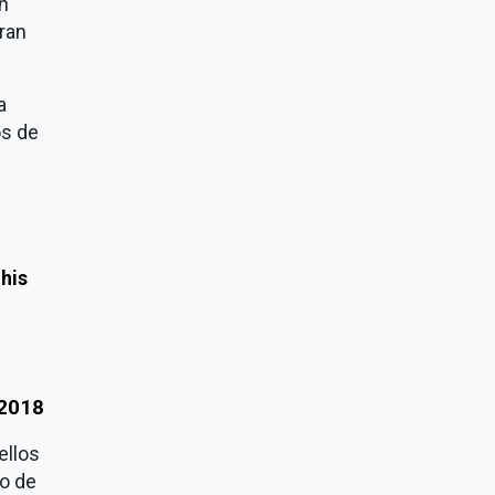
n
eran
a
os de
his
 2018
ellos
ro de