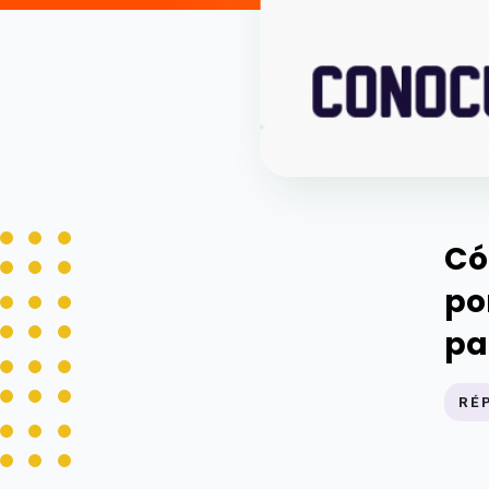
Có
po
pa
RÉ