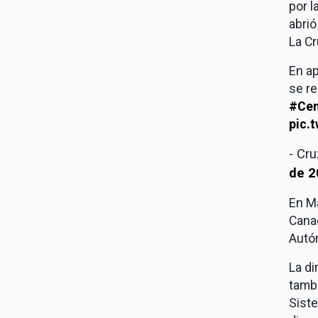
por l
abrió
La Cr
En ap
se re
#Cen
pic.
- Cr
de 2
En Ma
Canac
Autó
La di
tambi
Siste