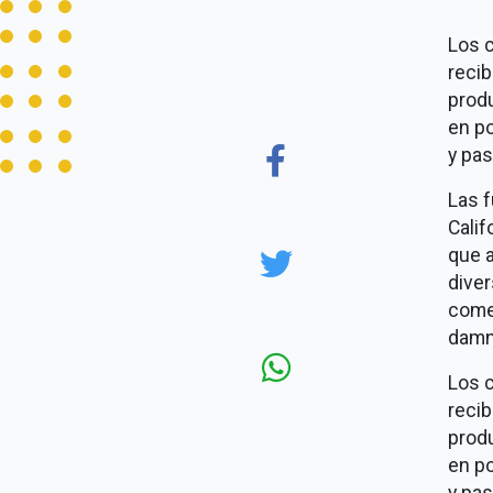
Los c
recib
produ
en po
y pas
Las f
Calif
que 
diver
comen
damn
Los c
recib
produ
en po
y pas