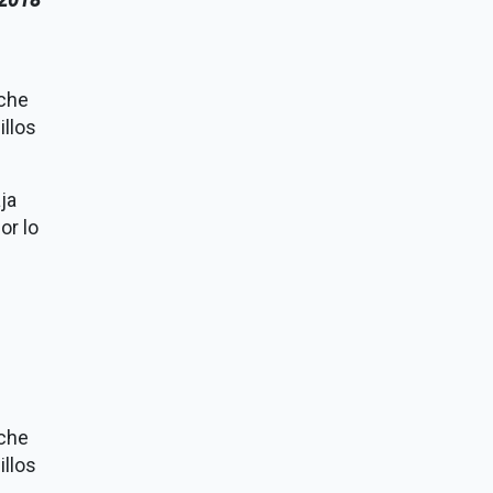
eche
illos
ja
or lo
eche
illos