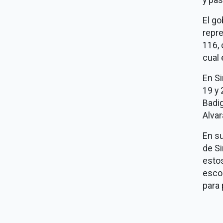
El go
repre
116, 
cual 
En Si
19 y 
Badig
Alvar
En su
de Si
esto
escob
para 