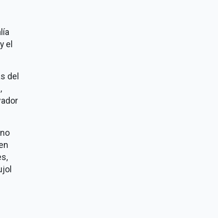
lía
y el
as del
,
vador
rno
 en
s,
jol