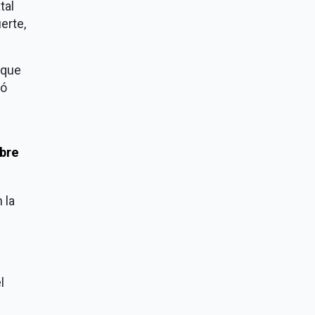
tal
erte,
 que
ió
bre
 la
l