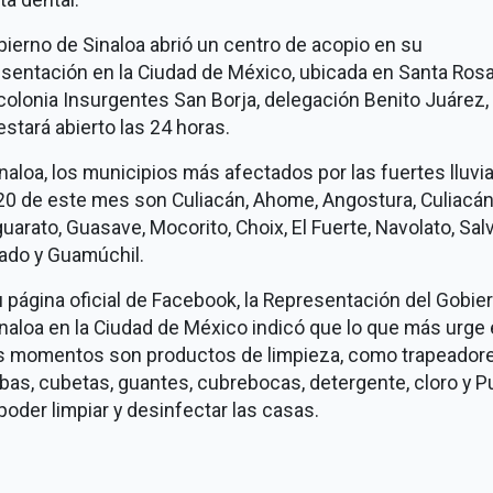
bierno de Sinaloa abrió un centro de acopio en su
sentación en la Ciudad de México, ubicada en Santa Rosa
colonia Insurgentes San Borja, delegación Benito Juárez, 
estará abierto las 24 horas.
naloa, los municipios más afectados por las fuertes lluvi
20 de este mes son Culiacán, Ahome, Angostura, Culiacán
uarato, Guasave, Mocorito, Choix, El Fuerte, Navolato, Sal
ado y Guamúchil.
 página oficial de Facebook, la Representación del Gobie
naloa en la Ciudad de México indicó que lo que más urge
s momentos son productos de limpieza, como trapeadore
as, cubetas, guantes, cubrebocas, detergente, cloro y Pu
poder limpiar y desinfectar las casas.