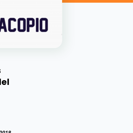
s
del
 2018