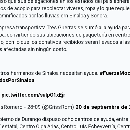
so que sus delegaciones en los estados del país abriera
os de acopio para recolectar víveres, ropa y lo que requi
amnificados por las lluvias ern Sinaloa y Sonora.
presa transportista Tres Guerras se sumó a la ayuda par
oa, convirtiendo sus ubicaciones de paquetería en centr
o, con lo que los donativos recibidos serán llevados a las
s afectadas sin ningún costo.
tros hermanos de Sinaloa necesitan ayuda.
#FuerzaMoc
dosPorSinaloa
T
pic.twitter.com/suIpO1xEjr
issRomero - 28•09 (@GrissRom)
20 de septiembre de
bierno de Durango dispuso ocho centros de ayuda, entre 
F estatal, Centro Olga Arias, Centro Luis Echevverría, Cent