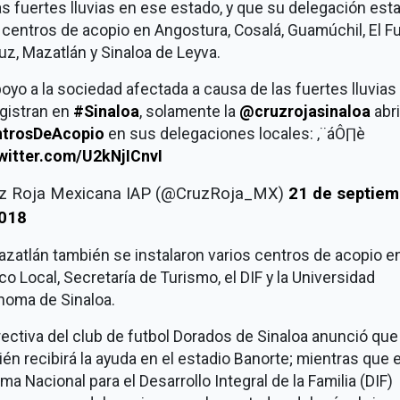
as fuertes lluvias en ese estado, y que su delegación esta
 centros de acopio en Angostura, Cosalá, Guamúchil, El Fu
uz, Mazatlán y Sinaloa de Leyva.
oyo a la sociedad afectada a causa de las fuertes lluvias
gistran en
#Sinaloa
, solamente la
@cruzrojasinaloa
abr
trosDeAcopio
en sus delegaciones locales: ‚¨áÔ∏è
twitter.com/U2kNjICnvI
uz Roja Mexicana IAP (@CruzRoja_MX)
21 de septiem
018
zatlán también se instalaron varios centros de acopio en
o Local, Secretaría de Turismo, el DIF y la Universidad
noma de Sinaloa.
rectiva del club de futbol Dorados de Sinaloa anunció que
én recibirá la ayuda en el estadio Banorte; mientras que e
ma Nacional para el Desarrollo Integral de la Familia (DIF)