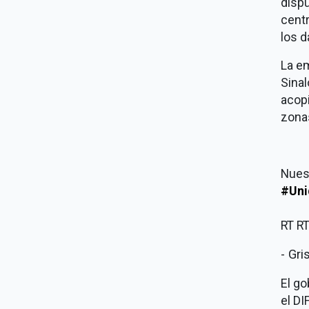
dispu
centr
los d
La em
Sinal
acopi
zona
Nues
#Uni
RT R
- Gr
El go
el DI