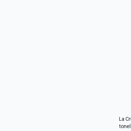
La C
tonel