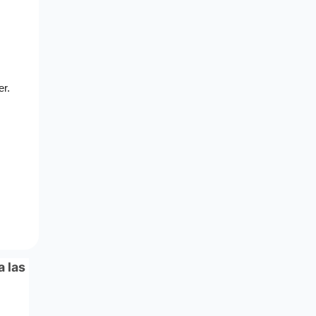
s no
ski
do
 del
a las