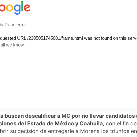
posa y mañosamente: ¡con Morena tampoco! Este paí
ce escoger entre lo malo y lo peor”, recalcó Chertoriv
enberg.
rta 2024
iputado Álvarez Máynez añadió que MC ha denuncia
anentemente los acuerdos entre morenistas y
tas
que, insistió, en el Congreso han votado juntos
rmas regresivas como la que extendió la militarización
hasta 2028, y el intento de vulnerar las facultades y
ces del Tribunal Electoral del Poder Judicial de la
ración (TEPJF).
a buscan descalificar a MC por no llevar candidatos 
ciones del Estado de México y Coahuila
, con el fin de
brir su decisión de entregarle a Morena los triunfos en