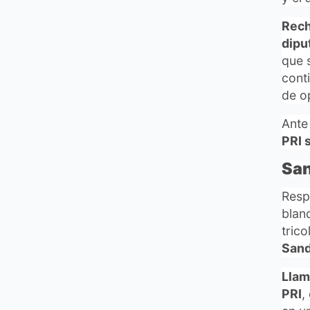
Rech
dipu
que 
cont
de o
Ante
PRI 
San
Resp
blan
trico
Sand
Llama
PRI
,