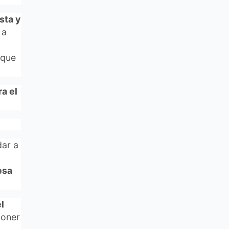
sta y
 a
oque
a el
dar a
esa
l
poner