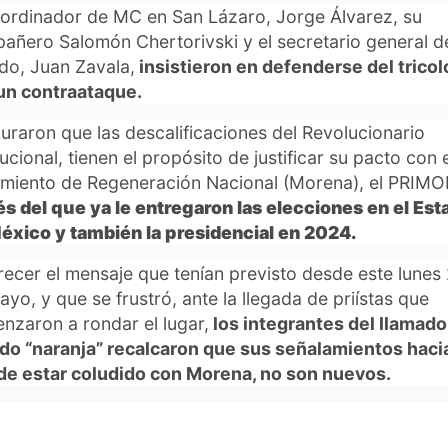
oordinador de MC en San Lázaro, Jorge Álvarez, su
añero Salomón Chertorivski y el secretario general d
ido, Juan Zavala,
insistieron en defenderse del tricolo
un contraataque.
uraron que las descalificaciones del Revolucionario
tucional, tienen el propósito de justificar su pacto con 
miento de Regeneración Nacional (Morena), el PRIMO
és del que ya le entregaron las elecciones en el Est
éxico y también la presidencial en 2024.
frecer el mensaje que tenían previsto desde este lunes
yo, y que se frustró, ante la llegada de priístas que
nzaron a rondar el lugar,
los integrantes del llamado
ido “naranja” recalcaron que sus señalamientos hacia
 de estar coludido con Morena, no son nuevos.
stra campaña es: con el PRI ni a la esquina,
pero que
e muy claro para quienes lo quieren poner en duda