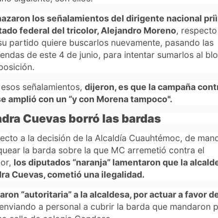
azaron los señalamientos del dirigente nacional priì
tado federal del tricolor, Alejandro Moreno
, respecto
su partido quiere buscarlos nuevamente, pasando las
iendas de este 4 de junio, para intentar sumarlos al bl
posición.
 esos señalamientos,
dijeron, es que la campaña contr
se amplió con un “y con Morena tampoco".
dra Cuevas borró las bardas
ecto a la decisión de la Alcaldía Cuauhtémoc, de man
quear la barda sobre la que MC arremetió contra el
lor,
los diputados “naranja” lamentaron que la alcald
ra Cuevas, cometió una ilegalidad.
ron “autoritaria” a la alcaldesa, por actuar a favor de
 enviando a personal a cubrir la barda que mandaron 