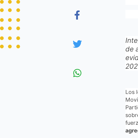
Inte
de 
evi
202
Los 
Movi
Parti
sobr
fuerz
agre