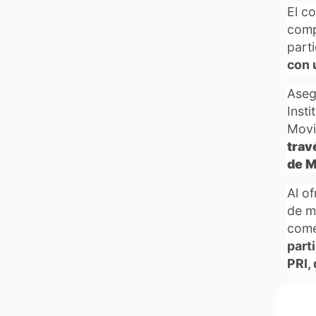
El c
comp
part
con 
Aseg
Insti
Movi
trav
de M
Al o
de ma
come
part
PRI,
“Nue
qued