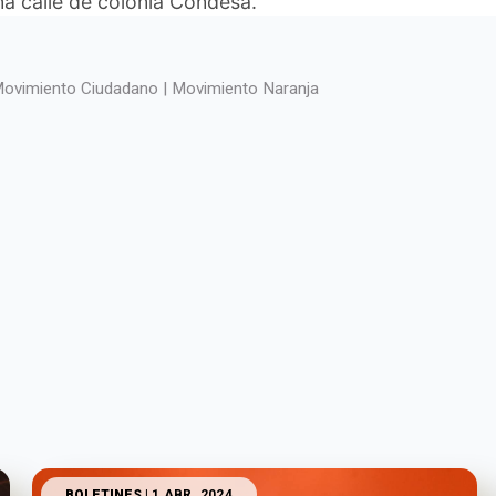
na calle de colonia Condesa.
ovimiento Ciudadano | Movimiento Naranja
BOLETINES
| 1 ABR. 2024