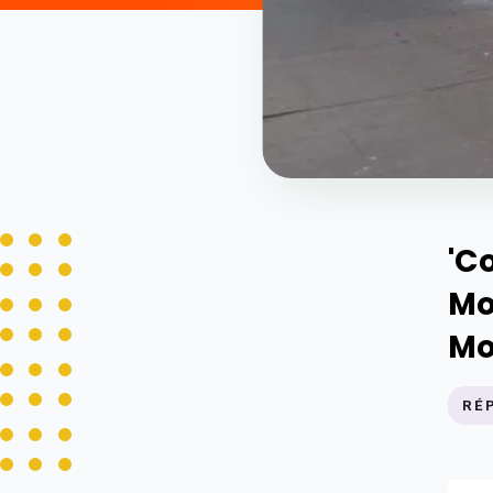
'C
Mo
Mo
RÉ