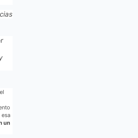
cias
r
y
el
ento
n esa
on un