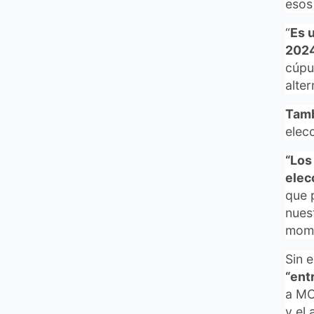
esos
“
Es 
2024
cúpu
alter
Tamb
elec
“Los
elec
que 
nues
mome
Sin 
“ent
a MC
y el 