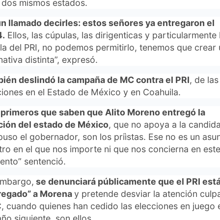
 dos mismos estados.
un llamado decirles: estos señores ya entregaron el
.
Ellos, las cúpulas, las dirigenticas y particularmente 
la del PRI, no podemos permitirlo, tenemos que crear
nativa distinta”, expresó.
ién deslindó la campaña de MC contra el PRI
, de las
ciones en el Estado de México y en Coahuila.
 primeros que saben que Alito Moreno entregó la
ción del estado de México
, que no apoya a la candid
puso el gobernador, son los priìstas. Ese no es un asu
tro en el que nos importe ni que nos concierna en est
nto” sentenció.
embargo,
se denunciará públicamente que el PRI est
regado” a Morena
y pretende desviar la atención cul
, cuando quienes han cedido las elecciones en juego 
año siguiente, son ellos.