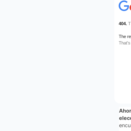
tram
mere
Wold
Ale
El d
perm
priís
refo
país 
alcan
Fede
Ahor
elec
encu