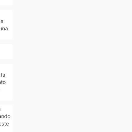
la
 una
ata
nto
e
á
pando
este