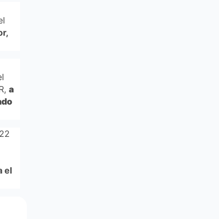
el
r,
el
R,
a
ado
 22
 el